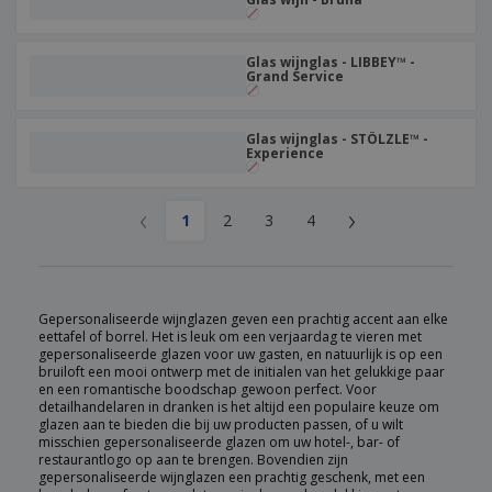
Glas wijnglas - LIBBEY™ -
Grand Service
Glas wijnglas - STÖLZLE™ -
Experience
‹
›
1
2
3
4
Gepersonaliseerde wijnglazen geven een prachtig accent aan elke
eettafel of borrel. Het is leuk om een verjaardag te vieren met
gepersonaliseerde glazen voor uw gasten, en natuurlijk is op een
bruiloft een mooi ontwerp met de initialen van het gelukkige paar
en een romantische boodschap gewoon perfect. Voor
detailhandelaren in dranken is het altijd een populaire keuze om
glazen aan te bieden die bij uw producten passen, of u wilt
misschien gepersonaliseerde glazen om uw hotel-, bar- of
restaurantlogo op aan te brengen. Bovendien zijn
gepersonaliseerde wijnglazen een prachtig geschenk, met een