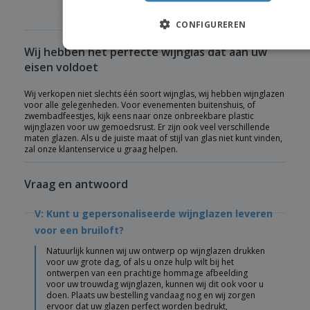
CONFIGUREREN
Wij hebben het perfecte wijnglas dat aan uw
eisen voldoet
Wij verkopen niet slechts één soort wijnglas, wij hebben wijnglazen
voor alle gelegenheden. Voor evenementen buitenshuis, of
zwembadfeestjes, kijk eens naar onze onbreekbare plastic
wijnglazen voor uw gemoedsrust. Er zijn ook veel verschillende
maten glazen. Als u de juiste maat of stijl van glas niet kunt vinden,
zal onze klantenservice u graag helpen.
Vraag en antwoord
V: Kunt u gepersonaliseerde wijnglazen leveren
voor een bruiloft?
Natuurlijk kunnen wij uw ontwerp op wijnglazen drukken
voor uw grote dag, of als u onze hulp wilt bij het
ontwerpen van een prachtige hommage afbeelding
voor uw trouwdag wijnglazen, kunnen wij dit ook voor u
doen. Plaats uw bestelling vandaag nog en wij zorgen
ervoor dat uw glazen perfect worden bedrukt,