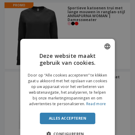
PROMO
Sportieve katoenen trui met
lange mouwen in ranglan-stijl
ANNAPURNA WOMAN |
Damessweater
Deze website maakt
gebruik van cookies.
ENGLISH
FRENCH
Door op “Alle cookies accepteren” te klikken
B&C | Microfleece jack met
gaat u akkoord met het opslaan van cookies
ritssluiting
DUTCH
op uw apparaat voor het verbeteren van
websitenavigatie, het analyseren, te helpen
PORTUGUESE
bij onze marketinginspanningen en om
SPANISH
advertenties te personaliseren.
Read more
ITALIAN
ALLES ACCEPTEREN
CONFIGUREREN