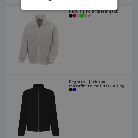
Result | Polartherm-jack
+
3
Regatta | Jack van
microfleece met ritssluiting