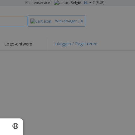
Klantenservice
|
België |
NL
€ (EUR)
Winkelwagen
(0)
Inloggen / Registreren
Logo-ontwerp