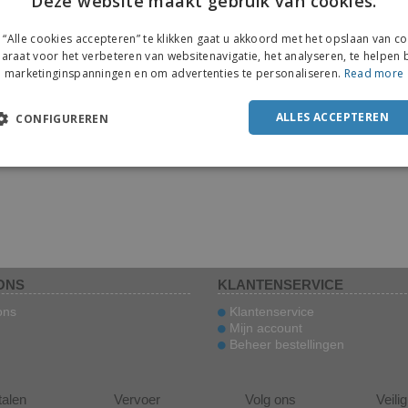
Deze website maakt gebruik van cookies.
ENGL
“Alle cookies accepteren” te klikken gaat u akkoord met het opslaan van c
FRE
araat voor het verbeteren van websitenavigatie, het analyseren, te helpen b
marketinginspanningen en om advertenties te personaliseren.
Read more
DUT
POR
ALLES ACCEPTEREN
CONFIGUREREN
SPAN
ITAL
ONS
KLANTENSERVICE
ons
Klantenservice
Mijn account
Beheer bestellingen
talen
Vervoer
Volg ons
Veili