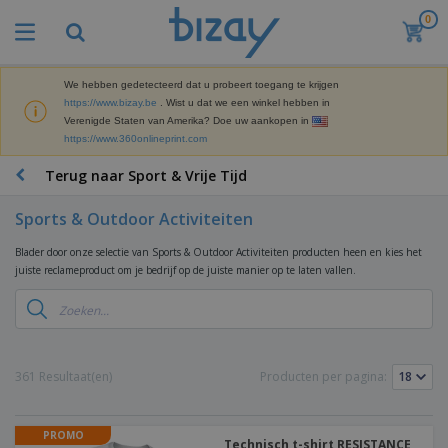
0
B
e
s
t
We hebben gedetecteerd dat u probeert toegang te krijgen
M
s
https://www.bizay.be
. Wist u dat we een winkel hebben in
a
e
Verenigde Staten van Amerika? Doe uw aankopen in
r
l
https://www.360onlineprint.com
k
l
P
e
e
r
Terug naar Sport & Vrije Tijd
t
r
o
i
s
m
n
Sports & Outdoor Activiteiten
D
o
g
i
t
M
Blader door onze selectie van Sports & Outdoor Activiteiten producten heen en kies het
s
i
a
juiste reclameproduct om je bedrijf op de juiste manier op te laten vallen.
p
e
t
K
l
-
e
a
a
P
r
n
y
r
i
t
s
o
T
a
o
e
d
a
361 Resultaat(en)
Producten per pagina:
a
o
n
u
s
l
r
E
c
s
a
x
K
t
e
r
PROMO
p
l
e
Technisch t-shirt RESISTANCE