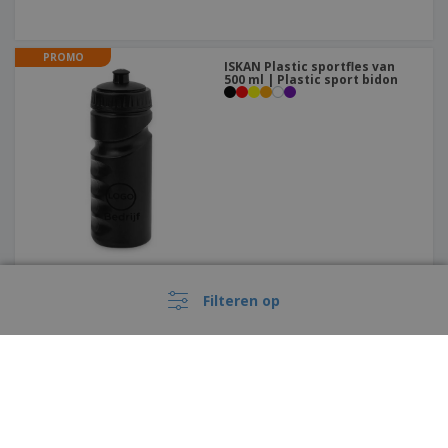
PROMO
ISKAN Plastic sportfles van
500 ml | Plastic sport bidon
Rugzak Decath
Filteren op