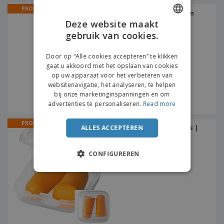
PROMO
Sportfles "Trixie" | Stalen
sportfles
Deze website maakt
gebruik van cookies.
ENGLISH
FRENCH
Door op “Alle cookies accepteren” te klikken
gaat u akkoord met het opslaan van cookies
DUTCH
op uw apparaat voor het verbeteren van
websitenavigatie, het analyseren, te helpen
PORTUGUESE
bij onze marketinginspanningen en om
SPANISH
advertenties te personaliseren.
Read more
ITALIAN
PROMO
ALLES ACCEPTEREN
"Serenity" Box Oordopjes |
Oordoppen
CONFIGUREREN