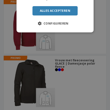
PROMO
Jas GALEN | Jasje
ITALIAN
ALLES ACCEPTEREN
CONFIGUREREN
PROMO
Vrouw met fleecevoering
GLACE | Damesjasje polar
fleece