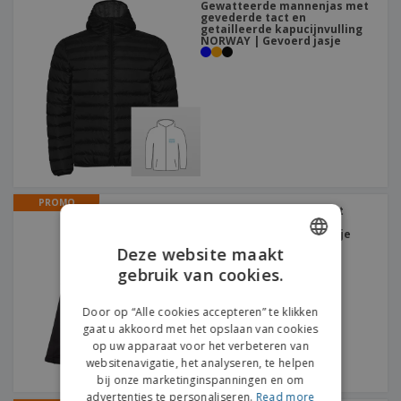
Gewatteerde mannenjas met
gevederde tact en
getailleerde kapucijnvulling
NORWAY | Gevoerd jasje
PROMO
Softshell voor heren met
afneembare capuchon
ZAGREB | Waterdicht jasje
met kap
Deze website maakt
gebruik van cookies.
ENGLISH
FRENCH
Door op “Alle cookies accepteren” te klikken
gaat u akkoord met het opslaan van cookies
DUTCH
op uw apparaat voor het verbeteren van
websitenavigatie, het analyseren, te helpen
PORTUGUESE
bij onze marketinginspanningen en om
SPANISH
advertenties te personaliseren.
Read more