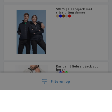
SOL'S | Fleecejack met
ritssluiting dames
+
5
Kariban | Gebreid jack voor
heren
Filteren op