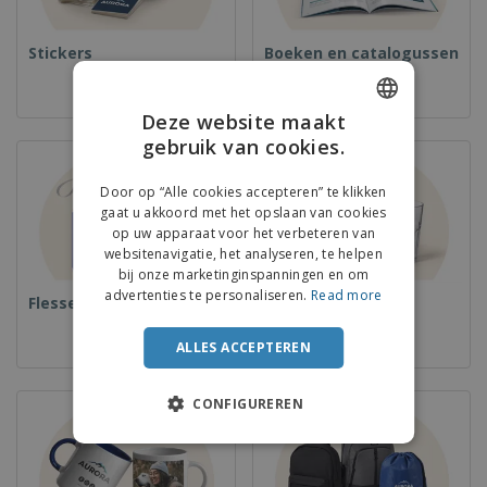
Stickers
Boeken en catalogussen
Deze website maakt
gebruik van cookies.
ENGLISH
FRENCH
Door op “Alle cookies accepteren” te klikken
gaat u akkoord met het opslaan van cookies
DUTCH
op uw apparaat voor het verbeteren van
websitenavigatie, het analyseren, te helpen
PORTUGUESE
bij onze marketinginspanningen en om
SPANISH
advertenties te personaliseren.
Read more
Flessen
Kopjes
ITALIAN
ALLES ACCEPTEREN
CONFIGUREREN