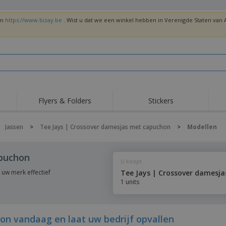
en
https://www.bizay.be
. Wist u dat we een winkel hebben in Verenigde Staten va
Flyers & Folders
Stickers
Trends
Nieuwe producten
Top
Jassen
>
Tee Jays | Crossover damesjas met capuchon
>
Modellen
Vlaggen, Ceremoniële
Roll-Up
T-sh
Standaards en
Guidons
Apparatuur en
Roll-ups
Bor
puchon
benodigdheden voor
U koopt
voedselservice
Levering aan huis en
Wegwerpartikelen
Buit
takeaway
uw merk effectief
Tee Jays | Crossover damesj
Stickers, vinyls en
1 units
Polshorloges
Thu
posters
Truien
Bekers en Trofeeën
Ver
Gep
Exposanten
Medailles
ges
n vandaag en laat uw bedrijf opvallen