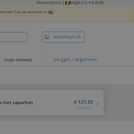
Klantenservice
|
België |
NL
€ (EUR)
n Amerika? Doe uw aankopen in
Winkelwagen
(0)
Inloggen / Registreren
Logo-ontwerp
 items en acties
irts en polo's
duurwerk
enactiviteiten
€ 121,92
as met capuchon
€ 126,92
iswerken
zenddozen
ersonaliseerde
chenken