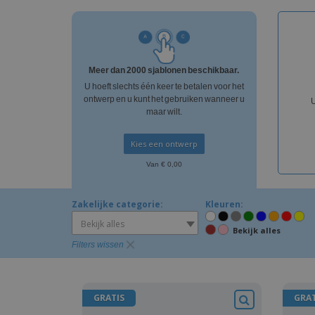
T-shirt
Magneten
Spandoeken
Meer dan 2000 sjablonen beschikbaar.
U hoeft slechts één keer te betalen voor het
ontwerp en u kunt het gebruiken wanneer u
maar wilt.
Kies een ontwerp
Van € 0,00
Zakelijke categorie:
Kleuren:
Bekijk alles
Bekijk alles
Filters wissen
GRATIS
GRAT