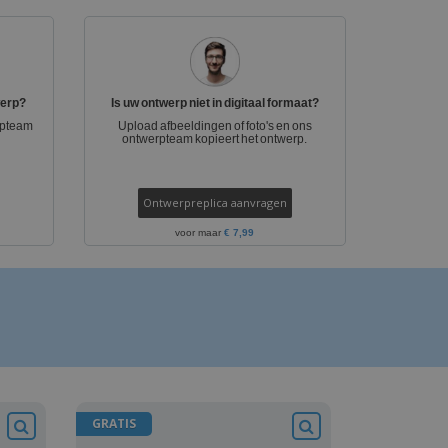
logische producten
ken en
alogussen
werp?
Is uw ontwerp niet in digitaal formaat?
rpteam
Upload afbeeldingen of foto's en ons
ontwerpteam kopieert het ontwerp.
Ontwerpreplica aanvragen
voor maar
€ 7,99
GRATIS