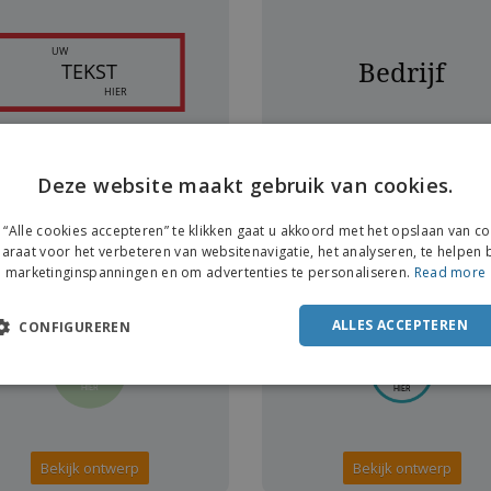
Bekijk ontwerp
Bekijk ontwerp
Deze website maakt gebruik van cookies.
ENGL
“Alle cookies accepteren” te klikken gaat u akkoord met het opslaan van c
FRE
araat voor het verbeteren van websitenavigatie, het analyseren, te helpen b
marketinginspanningen en om advertenties te personaliseren.
Read more
IS
GRATIS
DUT
POR
ALLES ACCEPTEREN
CONFIGUREREN
SPAN
ITAL
Bekijk ontwerp
Bekijk ontwerp