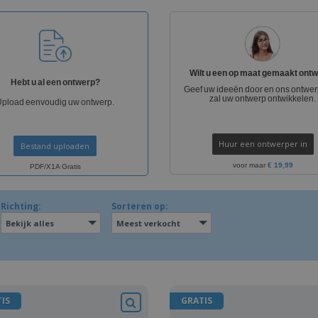
Posters
Eten en snoep
Eco
Boe
Koffers en rugzakken
Printeretiketten
cat
Wilt u een op maat gemaakt ont
Hebt u al een ontwerp?
Geef uw ideeën door en ons ontwe
zal uw ontwerp ontwikkelen.
Upload eenvoudig uw ontwerp.
Huur een ontwerper in
Bestand uploaden
voor maar
€ 19,99
PDF/X1A Gratis
Richting:
Sorteren op:
Bekijk alles
Meest verkocht
IS
GRATIS