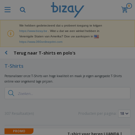
0
We hebben gedetecteerd dat u probeert toegang te krijgen
https://www.bizay.be
. Wist u dat we een winkel hebben in
Verenigde Staten van Amerika? Doe uw aankopen in
https://www.360onlineprint.com
Terug naar T-shirts en polo's
T-Shirts
Personaliseer onze T-Shirts van hoge kwaliteit en maak je eigen aangepaste T-Shirts
online voor ongekend lage prijzen.
307 Resultaat(en)
Producten per pagina:
PROMO
T-shirt voor heren LUANDA |