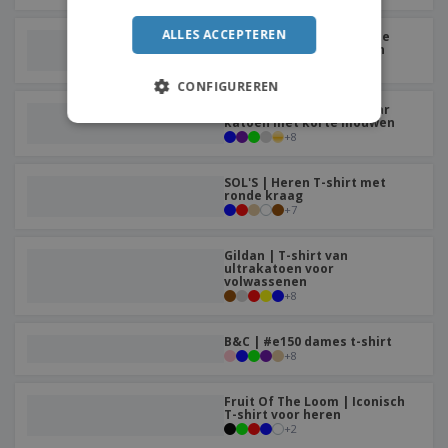
ITALIAN
ALLES ACCEPTEREN
Gildan | T-shirt met korte
mouwen van ultrakatoen
+
6
CONFIGUREREN
Gildan | T-shirt van zwaar
katoen met korte mouwen
+
8
SOL'S | Heren T-shirt met
ronde kraag
+
7
Gildan | T-shirt van
ultrakatoen voor
volwassenen
+
8
B&C | #e150 dames t-shirt
+
8
Fruit Of The Loom | Iconisch
T-shirt voor heren
+
2