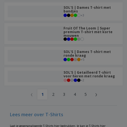
SOL'S | Dames T-shirt met
bandjes
+
3
Fruit Of The Loom | Super
premium T-shirt met korte
mouwen
SOL'S | Dames T-shirt met
ronde kraag
+
5
SOL'S | Getailleerd T-shirt
voor heren met ronde kraag
+
2
‹
›
1
2
3
4
5
Lees meer over T-Shirts
Laat je gepersonaliseerde T-Shirts hier bedrukken. Je kan je T-Shirts hier