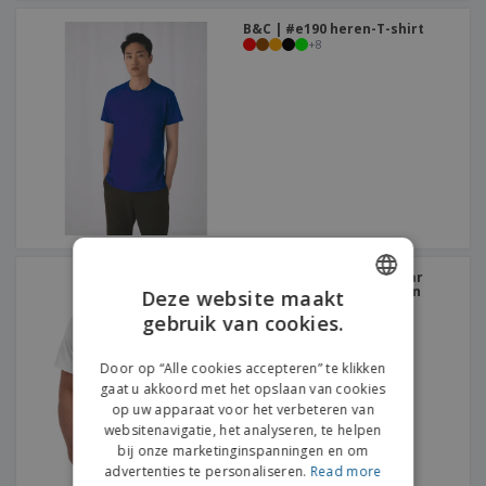
B&C | #e190 heren-T-shirt
+
8
Gildan | T-shirt van zwaar
katoen voor volwassenen
Deze website maakt
+
8
gebruik van cookies.
ENGLISH
FRENCH
Door op “Alle cookies accepteren” te klikken
gaat u akkoord met het opslaan van cookies
DUTCH
op uw apparaat voor het verbeteren van
websitenavigatie, het analyseren, te helpen
PORTUGUESE
bij onze marketinginspanningen en om
SPANISH
advertenties te personaliseren.
Read more