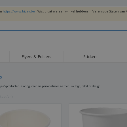
en
https://www.bizay.be
. Wist u dat we een winkel hebben in Verenigde Staten va
Flyers & Folders
Stickers
Trends
Nieuwe producten
Top
Vlaggen, Ceremoniële
s
Roll-Up
T-sh
Standaards en
Guidons
Apparatuur en
Roll-ups
Bor
jes"-producten. Configureer en personaliseer ze met uw logo, tekst of design.
benodigdheden voor
voedselservice
Levering aan huis en
Wegwerpartikelen
Buit
takeaway
taat(en)
Stickers, vinyls en
Polshorloges
Thu
posters
Truien
Bekers en Trofeeën
Ver
Gep
Exposanten
Medailles
ges