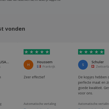
st vonden
FRANCIS BUSARELLO
Houssem
Schuler
H
S
k
Frankrijk
Zwitserl
n
Zeer effectief
De kopjes hebben 
perfecte maat en zi
goede kwaliteit. Ge
voor ons.
ng
Automatische vertaling
Automatische vertali