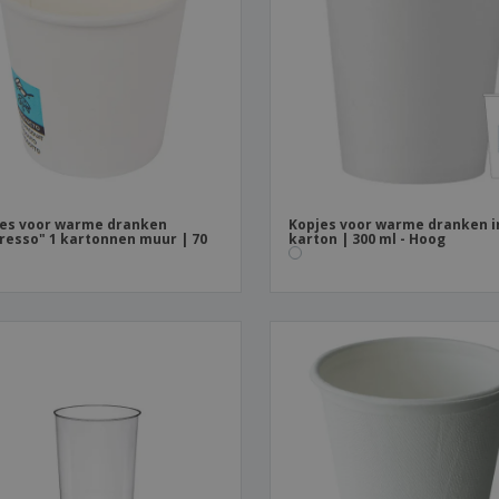
Posters
Eten en snoep
Eco
Boe
Koffers en rugzakken
Printeretiketten
cat
es voor warme dranken
Kopjes voor warme dranken i
resso" 1 kartonnen muur | 70
karton | 300 ml - Hoog