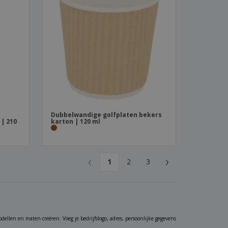
Dubbelwandige golfplaten bekers
| 210
karton | 120 ml
‹
›
1
2
3
odellen en maten creëren. Voeg je bedrijfslogo, adres, persoonlijke gegevens