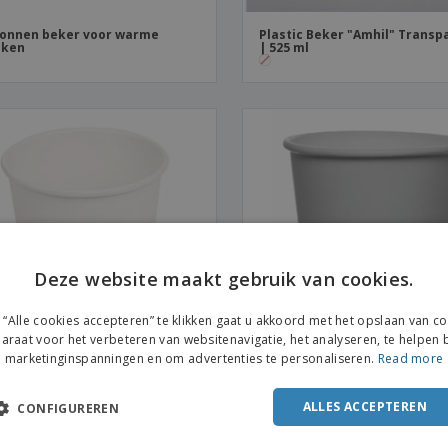
onnen beker voor warme
Plastic Beker "Amhil" Transp
nken
| 525 ml
Deze website maakt gebruik van cookies.
ENGL
“Alle cookies accepteren” te klikken gaat u akkoord met het opslaan van c
FRE
araat voor het verbeteren van websitenavigatie, het analyseren, te helpen b
marketinginspanningen en om advertenties te personaliseren.
Read more
DUT
es voor warme dranken
Papieren wegwerpbeker voo
POR
resso" 1 kartonnen muur | 240
automatische machines
ALLES ACCEPTEREN
CONFIGUREREN
SPAN