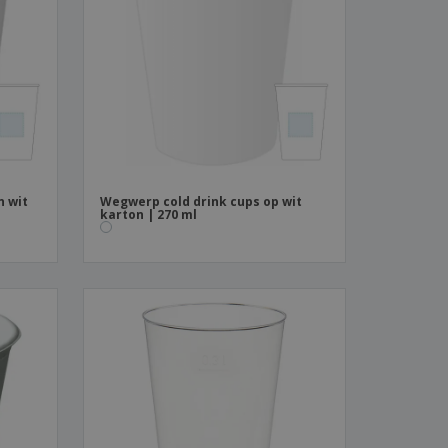
logische producten
ken en
alogussen
n wit
Wegwerp cold drink cups op wit
karton | 270 ml