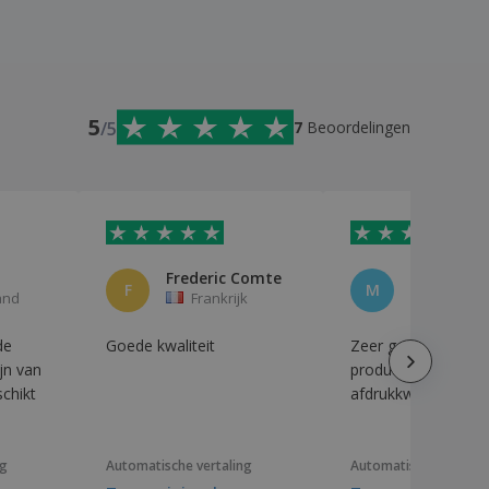
5
/5
7
Beoordelingen
Frederic Comte
Melisa Ló
F
M
and
Frankrijk
Spanje
de
Goede kwaliteit
Zeer goede
jn van
productkwaliteit e
schikt
afdrukkwaliteit.
ng
Automatische vertaling
Automatische vertali