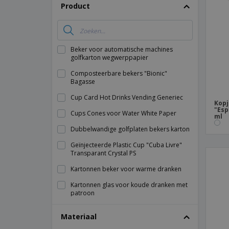
T-shirt
Product
Magneten
Spandoeken
Beker voor automatische machines
golfkarton wegwerppapier
Composteerbare bekers "Bionic"
Bagasse
Cup Card Hot Drinks Vending Generiec
Kopj
"Esp
Cups Cones voor Water White Paper
ml
Dubbelwandige golfplaten bekers karton
Geïnjecteerde Plastic Cup "Cuba Livre"
Transparant Crystal PS
Kartonnen beker voor warme dranken
Kartonnen glas voor koude dranken met
patroon
Kopjes voor warme dranken "Espresso" 1
Materiaal
kartonnen muur