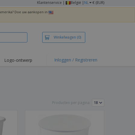
Klantenservice
|
België |
NL
€ (EUR)
n Amerika? Doe uw aankopen in
Winkelwagen
(0)
Inloggen / Registreren
Logo-ontwerp
 items en acties
irts en polo's
duurwerk
enactiviteiten
Producten per pagina:
iswerken
zenddozen
ersonaliseerde
chenken