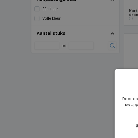
stijl
Eén kleur
Kart
Wegwerp Plastic Cold Drinks Cup
dra
Volle kleur
Wegwerp cold drink cups op wit karton
Wegwerp kartonnen hot drinks cup sleeve
Aantal stuks
Wegwerpbekers voor warme dranken in
tot
Bio Duro
Door op 
uw app
Kopj
"Esp
ml