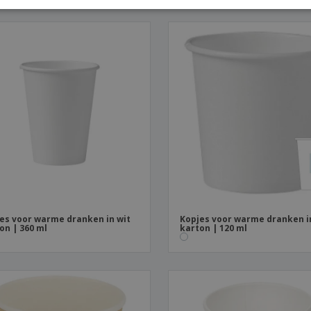
ITAL
es voor warme dranken in wit
Kopjes voor warme dranken i
on | 360 ml
karton | 120 ml