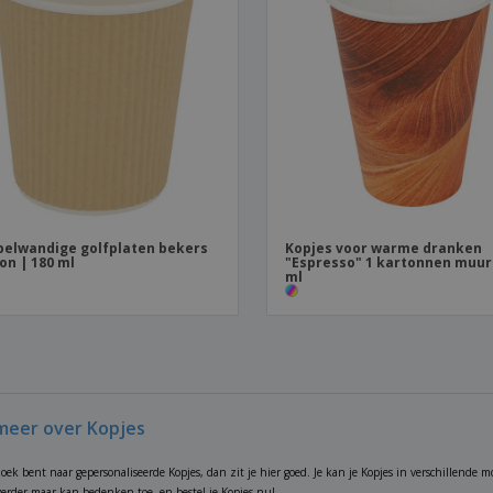
elwandige golfplaten bekers
Kopjes voor warme dranken
on | 180 ml
"Espresso" 1 kartonnen muur 
ml
meer over Kopjes
zoek bent naar gepersonaliseerde Kopjes, dan zit je hier goed. Je kan je Kopjes in verschillende m
 verder maar kan bedenken toe, en bestel je Kopjes nu!