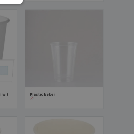
IAN
n wit
Plastic beker