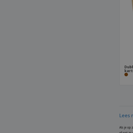
Dubb
kart
Lees 
Als je op 
of wat je