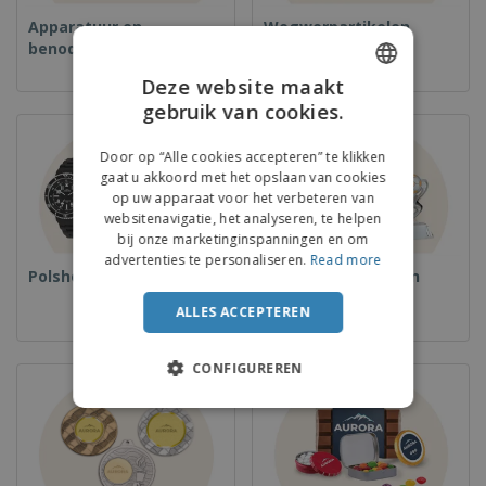
Apparatuur en
Wegwerpartikelen
benodigdheden voor
voedselservice
Deze website maakt
gebruik van cookies.
ENGLISH
FRENCH
Door op “Alle cookies accepteren” te klikken
gaat u akkoord met het opslaan van cookies
DUTCH
op uw apparaat voor het verbeteren van
websitenavigatie, het analyseren, te helpen
PORTUGUESE
bij onze marketinginspanningen en om
SPANISH
advertenties te personaliseren.
Read more
Polshorloges
Bekers en Trofeeën
ITALIAN
ALLES ACCEPTEREN
CONFIGUREREN