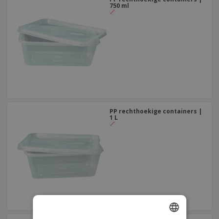
750 ml
PP rechthoekige containers |
1 L