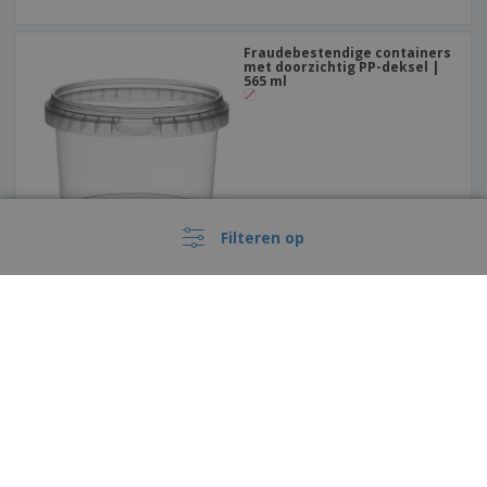
Fraudebestendige containers
met doorzichtig PP-deksel |
565 ml
Filteren op
Fraudebestendige containers
met doorzichtig PP-deksel |
870 ml
›
België |
NL
(€ EUR )