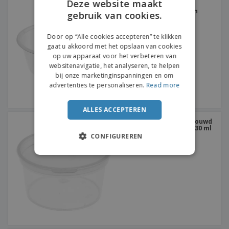
Deze website maakt
Geïnjecteerde terrines
geschikt voor magnetron
gebruik van cookies.
ENGLISH
transparant PP | 225 ml
FRENCH
Door op “Alle cookies accepteren” te klikken
gaat u akkoord met het opslaan van cookies
DUTCH
op uw apparaat voor het verbeteren van
websitenavigatie, het analyseren, te helpen
PORTUGUESE
bij onze marketinginspanningen en om
SPANISH
advertenties te personaliseren.
Read more
ITALIAN
ALLES ACCEPTEREN
Kleine terrine met ingebouwd
transparant deksel PP | 30 ml
CONFIGUREREN