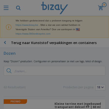
0
B
e
s
t
We hebben gedetecteerd dat u probeert toegang te krijgen
M
s
https://www.bizay.be
. Wist u dat we een winkel hebben in
a
e
Verenigde Staten van Amerika? Doe uw aankopen in
r
l
https://www.360onlineprint.com
k
l
P
e
e
r
Terug naar Kunststof verpakkingen en containers
t
r
o
i
s
m
n
Dozen
D
o
g
i
t
M
Koop "Dozen"-producten. Configureer en personaliseer ze met uw logo, tekst of design.
s
i
a
p
e
t
K
l
-
e
a
a
P
r
n
y
r
i
t
s
o
T
63 Resultaat(en)
Producten per pagina:
a
o
e
d
a
a
o
n
u
s
l
r
E
c
s
a
PROMO
x
K
t
Kleine terrine met ingebouwd
e
r
p
transparant deksel PP | 60 ml
l
e