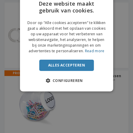
Deze website maakt
PS liniaal
gebruik van cookies.
ENGLISH
FRENCH
Door op “Alle cookies accepteren” te klikken
gaat u akkoord met het opslaan van cookies
DUTCH
op uw apparaat voor het verbeteren van
websitenavigatie, het analyseren, te helpen
PORTUGUESE
bij onze marketinginspanningen en om
SPANISH
advertenties te personaliseren.
Read more
ITALIAN
ALLES ACCEPTEREN
PROMO
Cliphouder voor mini-flessen
in 100 flessen | Paperclip-
CONFIGUREREN
dispenser