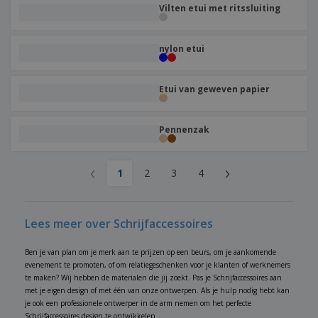
Vilten etui met ritssluiting
nylon etui
Etui van geweven papier
Pennenzak
‹
›
1
2
3
4
Lees meer over Schrijfaccessoires
Ben je van plan om je merk aan te prijzen op een beurs, om je aankomende
evenement te promoten, of om relatiegeschenken voor je klanten of werknemers
te maken? Wij hebben de materialen die jij zoekt. Pas je Schrijfaccessoires aan
met je eigen design of met één van onze ontwerpen. Als je hulp nodig hebt kan
je ook een professionele ontwerper in de arm nemen om het perfecte
Schrijfaccessoires design te ontwikkelen.