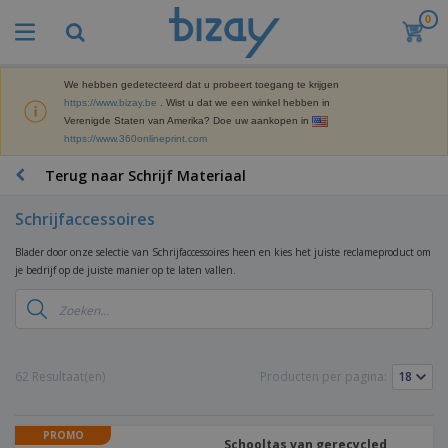
0
B
e
s
t
We hebben gedetecteerd dat u probeert toegang te krijgen
M
s
https://www.bizay.be
. Wist u dat we een winkel hebben in
a
e
Verenigde Staten van Amerika? Doe uw aankopen in
r
l
https://www.360onlineprint.com
k
l
P
e
e
r
Terug naar Schrijf Materiaal
t
r
o
i
s
m
n
Schrijfaccessoires
D
o
g
i
t
M
Blader door onze selectie van Schrijfaccessoires heen en kies het juiste reclameproduct om
s
i
a
je bedrijf op de juiste manier op te laten vallen.
p
e
t
K
l
-
e
a
a
P
r
n
y
r
i
t
s
o
T
a
o
e
d
a
62 Resultaat(en)
Producten per pagina:
a
o
n
u
s
l
r
E
c
s
a
x
K
t
e
r
PROMO
p
l
e
Schooltas van gerecycled