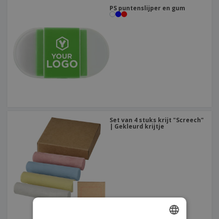
PS puntenslijper en gum
Set van 4 stuks krijt "Screech"
| Gekleurd krijtje