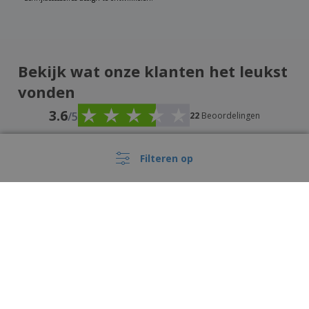
Bekijk wat onze klanten het leukst
vonden
3.6
/5
22
Beoordelingen
Filteren op
PAULO PAES DA SILVA
P
Brazilië
Een uniek en zeer duurzaam product.
›
België |
NL
(€ EUR )