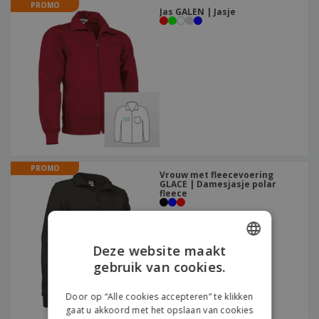
PROMO
Jas GALEN | Jasje
PROMO
Vrouw met fleecevoering
GLACE | Damesjasje polar
fleece
Deze website maakt
gebruik van cookies.
ENGLISH
FRENCH
Door op “Alle cookies accepteren” te klikken
gaat u akkoord met het opslaan van cookies
DUTCH