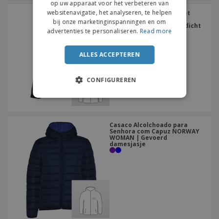
op uw apparaat voor het verbeteren van
websitenavigatie, het analyseren, te helpen
Softshell voor dames met
PORTUGUESE
afneembare capuchon
bij onze marketinginspanningen en om
ZAGREB WOMEN | Waterdicht
SPANISH
advertenties te personaliseren.
Read more
damesjasje met kap
ITALIAN
ALLES ACCEPTEREN
CONFIGUREREN
Casaco Alcolchoado para
Senhora com Capuz NORWAY
WOMAN | Gevoerd
damesjasje