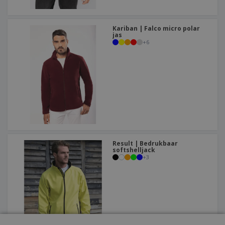
Kariban | Falco micro polar
jas
+
6
Result | Bedrukbaar
softshelljack
+
3