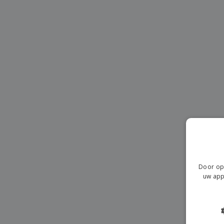
T-shirt
Magneten
Spandoeken
Door op 
uw app