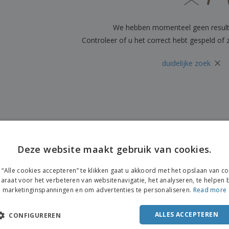
Posters
Eten en snoep
Eco
Boe
Koffers en rugzakken
Printeretiketten
cat
We hebben momenteel geen resul
Controleer of u het correct hebt gespeld of
×
duidelijke zoek
Deze website maakt gebruik van cookies.
ENGL
“Alle cookies accepteren” te klikken gaat u akkoord met het opslaan van c
FRE
araat voor het verbeteren van websitenavigatie, het analyseren, te helpen b
marketinginspanningen en om advertenties te personaliseren.
Read more
DUT
POR
ALLES ACCEPTEREN
CONFIGUREREN