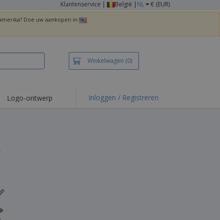
Klantenservice
|
België |
NL
€ (EUR)
n Amerika? Doe uw aankopen in
Winkelwagen
(0)
Inloggen / Registreren
Logo-ontwerp
 items en acties
irts en polo's
duurwerk
.
enactiviteiten
iswerken
zenddozen
ersonaliseerde
chenken