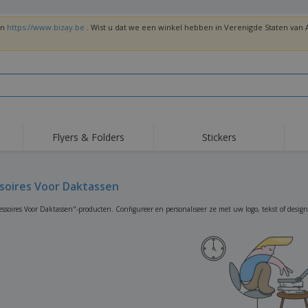
en
https://www.bizay.be
. Wist u dat we een winkel hebben in Verenigde Staten va
Flyers & Folders
Stickers
Trends
Nieuwe producten
Top
Vlaggen, Ceremoniële
soires Voor Daktassen
Roll-Up
T-sh
Standaards en
Guidons
Apparatuur en
Roll-ups
Bor
essoires Voor Daktassen"-producten. Configureer en personaliseer ze met uw logo, tekst of design
benodigdheden voor
voedselservice
Levering aan huis en
Wegwerpartikelen
Buit
takeaway
Stickers, vinyls en
Polshorloges
Thu
posters
Truien
Bekers en Trofeeën
Ver
Gep
Exposanten
Medailles
ges