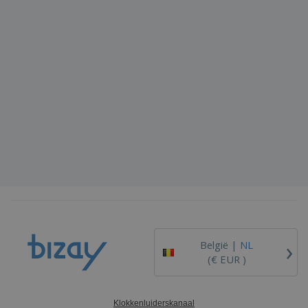
›
België |
NL
(€ EUR )
Klokkenluiderskanaal