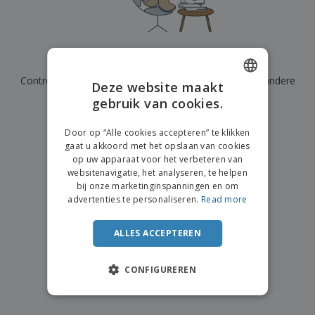
n
t
o
e
n
i
s
d
k
V
a
i
e
e
n
n
l
r
t
g
We hebben momenteel geen resultaten voor
"
"
e
p
e
K
n
Controleer of u het correct hebt gespeld of zoek een andere
a
n
Deze website maakt
o
k
term.
gebruik van cookies.
ENGLISH
o
k
p
i
×
A
FRENCH
o
duidelijke zoek
n
Door op “Alle cookies accepteren” te klikken
l
p
g
gaat u akkoord met het opslaan van cookies
l
DUTCH
o
op uw apparaat voor het verbeteren van
e
n
Inloggen /
websitenavigatie, het analyseren, te helpen
PORTUGUESE
p
d
Registreren
bij onze marketinginspanningen en om
r
e
SPANISH
advertenties te personaliseren.
Read more
o
r
d
w
Klantenservice
ITALIAN
u
e
ALLES ACCEPTEREN
c
r
t
p
e
CONFIGUREREN
n