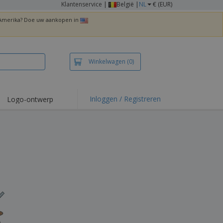
Klantenservice
|
België |
NL
€ (EUR)
n Amerika? Doe uw aankopen in
Winkelwagen
(0)
Inloggen / Registreren
Logo-ontwerp
 items en acties
irts en polo's
duurwerk
enactiviteiten
iswerken
zenddozen
ersonaliseerde
chenken