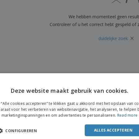
Posters
Eten en snoep
Eco
Boe
Koffers en rugzakken
Printeretiketten
cat
We hebben momenteel geen resul
Controleer of u het correct hebt gespeld of
×
duidelijke zoek
Deze website maakt gebruik van cookies.
ENGL
“Alle cookies accepteren” te klikken gaat u akkoord met het opslaan van c
FRE
araat voor het verbeteren van websitenavigatie, het analyseren, te helpen b
marketinginspanningen en om advertenties te personaliseren.
Read more
DUT
POR
ALLES ACCEPTEREN
CONFIGUREREN