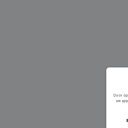
T-shirt
Magneten
Spandoeken
Door op 
uw app