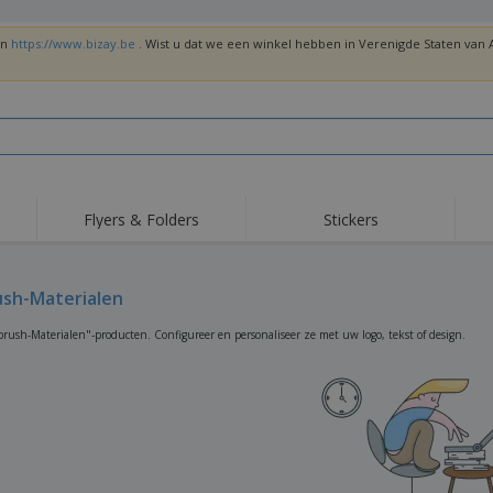
en
https://www.bizay.be
. Wist u dat we een winkel hebben in Verenigde Staten va
Flyers & Folders
Stickers
Trends
Nieuwe producten
Top
Vlaggen, Ceremoniële
ush-Materialen
Roll-Up
T-sh
Standaards en
Guidons
Apparatuur en
Roll-ups
Bor
brush-Materialen"-producten. Configureer en personaliseer ze met uw logo, tekst of design.
benodigdheden voor
voedselservice
Levering aan huis en
Wegwerpartikelen
Buit
takeaway
Stickers, vinyls en
Polshorloges
Thu
posters
Truien
Bekers en Trofeeën
Ver
Gep
Exposanten
Medailles
ges