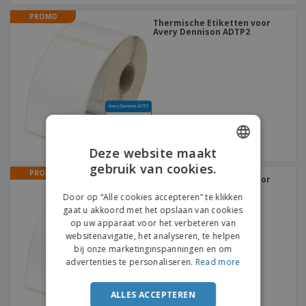
PROMO
Thermische Etiketten voor
Avery Dennison ADTP2
Deze website maakt
gebruik van cookies.
ENGLISH
PROMO
Thermische Etiketten voor
Avery Dennison 9906
FRENCH
Door op “Alle cookies accepteren” te klikken
gaat u akkoord met het opslaan van cookies
DUTCH
op uw apparaat voor het verbeteren van
websitenavigatie, het analyseren, te helpen
PORTUGUESE
bij onze marketinginspanningen en om
SPANISH
advertenties te personaliseren.
Read more
ITALIAN
ALLES ACCEPTEREN