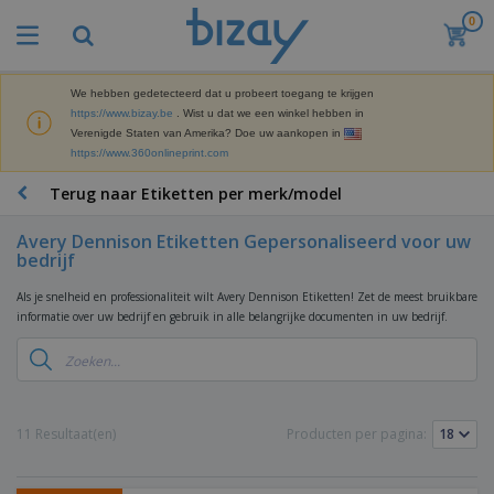
0
B
e
s
t
We hebben gedetecteerd dat u probeert toegang te krijgen
M
s
https://www.bizay.be
. Wist u dat we een winkel hebben in
a
e
Verenigde Staten van Amerika? Doe uw aankopen in
r
l
https://www.360onlineprint.com
k
l
P
e
e
r
Terug naar Etiketten per merk/model
t
r
o
i
s
m
n
Avery Dennison Etiketten Gepersonaliseerd voor uw
D
o
g
bedrijf
i
t
M
s
i
a
Als je snelheid en professionaliteit wilt Avery Dennison Etiketten! Zet de meest bruikbare
p
e
t
informatie over uw bedrijf en gebruik in alle belangrijke documenten in uw bedrijf.
K
l
-
e
a
a
P
r
n
y
r
i
t
s
o
T
a
o
e
d
a
a
o
n
u
s
11 Resultaat(en)
Producten per pagina:
l
r
E
c
s
a
x
K
t
e
r
p
l
e