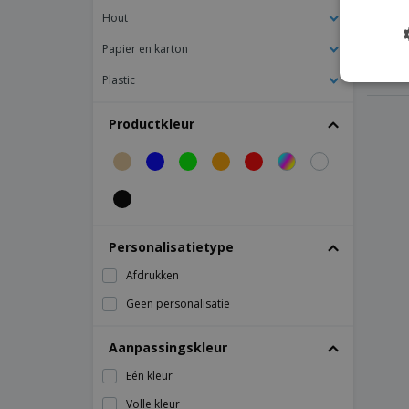
Airlaid papier
Hout
Bestekzakjes met servet "Just In Time" in
Papier en karton
Kraft Vergé Papier
Dubbel openende sachets voor bestek
Plastic
met servet "Just In Time" in Airlaid papier
Houten vork en messenset
Productkleur
Houten vork, mes, lepel en servettenset
Makan houten vork, mes en lepel set
Personalisatietype
Afdrukken
Geen personalisatie
Aanpassingskleur
Eén kleur
Volle kleur