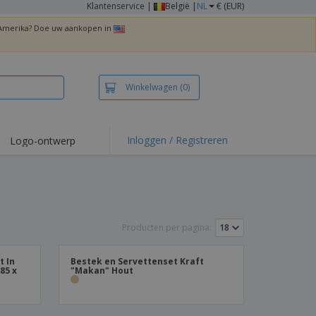
Klantenservice
|
België |
NL
€ (EUR)
n Amerika? Doe uw aankopen in
Winkelwagen
(0)
Inloggen / Registreren
Logo-ontwerp
 items en acties
irts en polo's
duurwerk
Producten per pagina:
enactiviteiten
iswerken
t In
Bestek en Servettenset Kraft
85 x
"Makan" Hout
zenddozen
ersonaliseerde
chenken