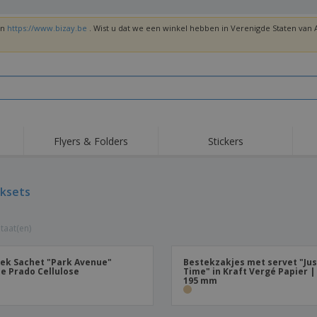
en
https://www.bizay.be
. Wist u dat we een winkel hebben in Verenigde Staten va
Flyers & Folders
Stickers
Trends
Nieuwe producten
Top
Vlaggen, Ceremoniële
ksets
Roll-Up
T-sh
Standaards en
Guidons
Apparatuur en
Roll-ups
Bor
benodigdheden voor
taat(en)
voedselservice
Levering aan huis en
Wegwerpartikelen
Buit
takeaway
Stickers, vinyls en
Polshorloges
Thu
posters
ek Sachet "Park Avenue"
Bestekzakjes met servet "Jus
e Prado Cellulose
Time" in Kraft Vergé Papier | 
Truien
Bekers en Trofeeën
Ver
195 mm
Gep
Exposanten
Medailles
ges