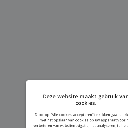
n
t
o
e
n
i
s
d
k
V
a
i
e
e
n
n
l
r
t
g
e
p
e
K
n
a
n
o
k
o
k
p
i
A
o
n
l
p
g
l
o
e
n
Inloggen /
p
d
Registreren
r
e
o
r
d
w
Klantenservice
u
e
Deze website maakt gebruik va
c
r
cookies.
t
ENGLIS
p
e
FRENC
n
Door op “Alle cookies accepteren” te klikken gaat u a
met het opslaan van cookies op uw apparaat voor 
DUTCH
verbeteren van websitenavigatie, het analyseren, te hel