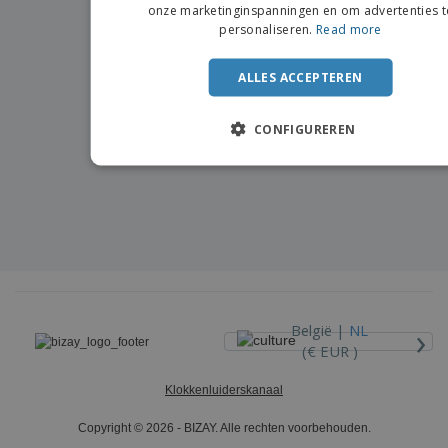
onze marketinginspanningen en om advertenties t
PORTU
personaliseren.
Read more
SPANIS
ALLES ACCEPTEREN
ITALIA
CONFIGUREREN
›
België |
NL
(€ EUR )
Klokkenluiderskanaal
Copyright © 2026 - BIZAY. Alle rechten voorbehouden.