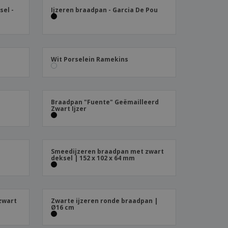
logische producten
el -
Ijzeren braadpan - Garcia De Pou
ken en
alogussen
Wit Porselein Ramekins
Braadpan "Fuente" Geëmailleerd
Zwart Ijzer
t
Smeedijzeren braadpan met zwart
deksel | 152 x 102 x 64 mm
zwart
Zwarte ijzeren ronde braadpan |
Ø16 cm