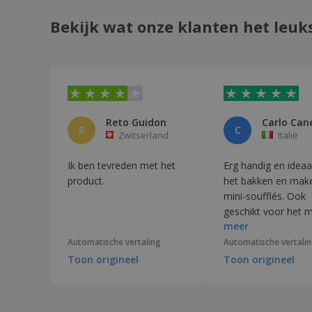
Bekijk wat onze klanten het leuk
Reto Guidon
Carlo Can
R
C
Zwitserland
Italië
Ik ben tevreden met het
Erg handig en ideaa
product.
het bakken en mak
mini-soufflés. Ook
geschikt voor het 
meer
van desserts in mini
porties.
Automatische vertaling
Automatische vertali
Toon origineel
Toon origineel