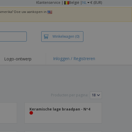
Klantenservice
|
België |
NL
€ (EUR)
n Amerika? Doe uw aankopen in
Winkelwagen
(0)
Inloggen / Registreren
Logo-ontwerp
 items en acties
irts en polo's
duurwerk
Producten per pagina:
enactiviteiten
iswerken
Keramische lage braadpan - Nº4
zenddozen
ersonaliseerde
chenken