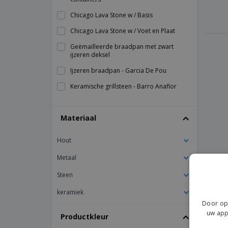
Chicago Lava Stone w / Basis
Chicago Lava Stone w / Voet en Plaat
Geëmailleerde braadpan met zwart
ijzeren deksel
Ijzeren braadpan - Garcia De Pou
Keramische grillsteen - Barro Anaflor
Keramische lage braadpan - Nº4
Materiaal
Keramische steengrill met houten
houderset - Barro Anaflor
Hout
Matte aluminium braadpan - Servotel
Metaal
Mini ronde keramische braadpan - Duo
Ovale braadpan met zwart ijzeren deksel
Steen
Ovale braadpan zwart ijzer
keramiek
Door op 
Porseleinen ramekins
uw app
Productkleur
Roestvrijstalen braadpan - Concorde