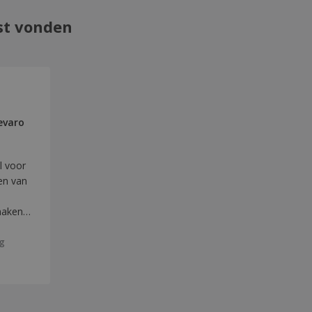
st vonden
evaro
l voor
en van
maken
-
ng