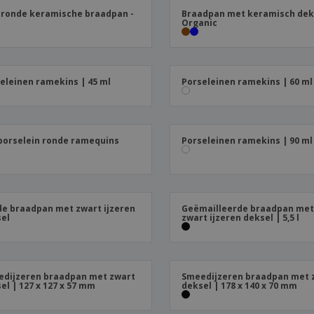
Posters
Eten en snoep
Eco
 ronde keramische braadpan -
Braadpan met keramisch deks
Boe
Organic
Koffers en rugzakken
Printeretiketten
cat
eleinen ramekins | 45 ml
Porseleinen ramekins | 60 ml
porselein ronde ramequins
Porseleinen ramekins | 90 ml
e braadpan met zwart ijzeren
Geëmailleerde braadpan me
el
zwart ijzeren deksel | 5,5 l
dijzeren braadpan met zwart
Smeedijzeren braadpan met 
el | 127 x 127 x 57 mm
deksel | 178 x 140 x 70 mm