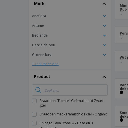
T-shirt
Merk
Mini
Duo
Magneten
Anaflora
Spandoeken
Artame
Pors
Bediende
Garcia de pou
Groene kust
Wit 
+ Laat meer zien
Product
Rond
deks
Braadpan "Fuente" Geëmailleerd Zwart
Ijzer
Smee
Braadpan met keramisch deksel - Organic
deks
Chicago Lava Stone w / Base en 3
containers