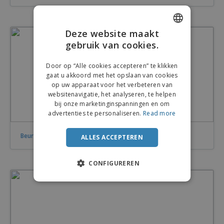
n
t
o
e
n
i
s
d
k
V
a
i
e
e
n
Deze website maakt
n
l
r
t
g
gebruik van cookies.
ENGLISH
e
p
e
K
n
a
n
FRENCH
o
Door op “Alle cookies accepteren” te klikken
k
o
gaat u akkoord met het opslaan van cookies
k
DUTCH
p
i
op uw apparaat voor het verbeteren van
A
o
n
websitenavigatie, het analyseren, te helpen
PORTUGUESE
l
p
g
bij onze marketinginspanningen en om
l
o
SPANISH
advertenties te personaliseren.
Read more
e
n
Inloggen /
p
d
ITALIAN
Registreren
r
Beurzen en congressen voorbereiden
e
ALLES ACCEPTEREN
o
r
d
w
Klantenservice
u
e
CONFIGUREREN
c
r
t
p
e
n