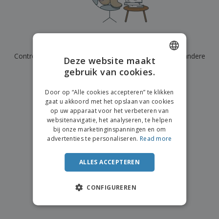
n
t
o
e
n
i
s
d
k
V
a
i
e
e
n
n
l
r
t
g
We hebben momenteel geen resultaten voor
"
"
e
p
e
K
n
Controleer of u het correct hebt gespeld of zoek een andere
a
n
Deze website maakt
o
k
term.
gebruik van cookies.
ENGLISH
o
k
p
i
×
A
FRENCH
o
duidelijke zoek
n
Door op “Alle cookies accepteren” te klikken
l
p
g
gaat u akkoord met het opslaan van cookies
l
DUTCH
o
op uw apparaat voor het verbeteren van
e
n
Inloggen /
websitenavigatie, het analyseren, te helpen
PORTUGUESE
p
d
Registreren
bij onze marketinginspanningen en om
r
e
SPANISH
advertenties te personaliseren.
Read more
o
r
d
w
Klantenservice
ITALIAN
u
e
ALLES ACCEPTEREN
c
r
t
p
e
CONFIGUREREN
n