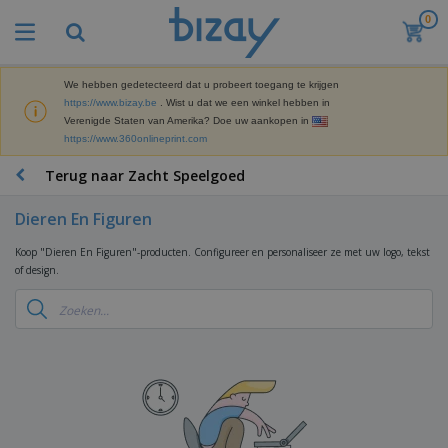
0
B
e
s
t
We hebben gedetecteerd dat u probeert toegang te krijgen
M
s
https://www.bizay.be
. Wist u dat we een winkel hebben in
a
e
Verenigde Staten van Amerika? Doe uw aankopen in
r
l
https://www.360onlineprint.com
k
l
P
e
e
r
Terug naar Zacht Speelgoed
t
r
o
i
s
m
n
Dieren En Figuren
D
o
g
i
t
M
Koop "Dieren En Figuren"-producten. Configureer en personaliseer ze met uw logo, tekst
s
i
a
of design.
p
e
t
K
l
-
e
a
a
P
r
n
y
r
i
t
s
o
T
a
o
e
d
a
a
o
n
u
s
l
r
E
c
s
a
x
K
t
e
r
p
l
e