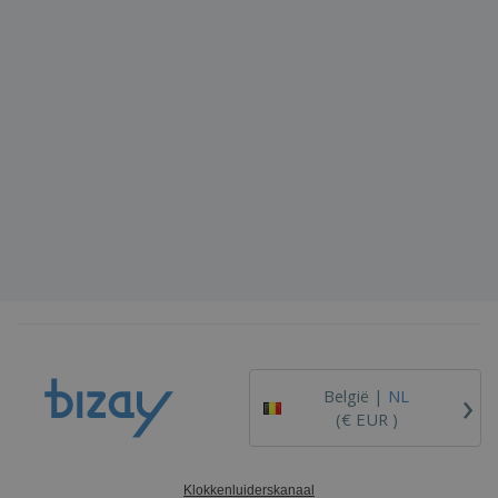
›
België |
NL
(€ EUR )
Klokkenluiderskanaal