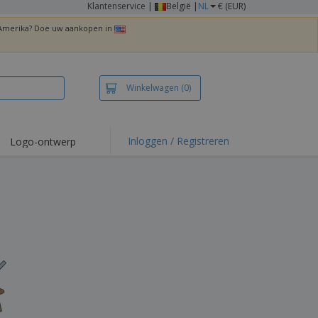
Klantenservice
|
België |
NL
€ (EUR)
n Amerika? Doe uw aankopen in
Winkelwagen
(0)
Inloggen / Registreren
Logo-ontwerp
 items en acties
irts en polo's
duurwerk
enactiviteiten
iswerken
zenddozen
ersonaliseerde
chenken