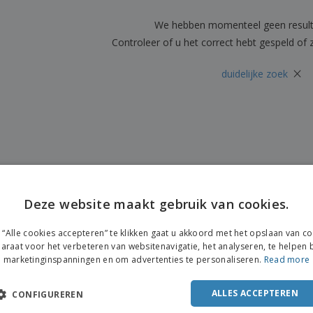
Posters
Eten en snoep
Eco
Boe
Koffers en rugzakken
We hebben momenteel geen resul
Printeretiketten
cat
Controleer of u het correct hebt gespeld of
×
duidelijke zoek
Deze website maakt gebruik van cookies.
ENGL
“Alle cookies accepteren” te klikken gaat u akkoord met het opslaan van c
FRE
araat voor het verbeteren van websitenavigatie, het analyseren, te helpen b
marketinginspanningen en om advertenties te personaliseren.
Read more
DUT
POR
ALLES ACCEPTEREN
CONFIGUREREN