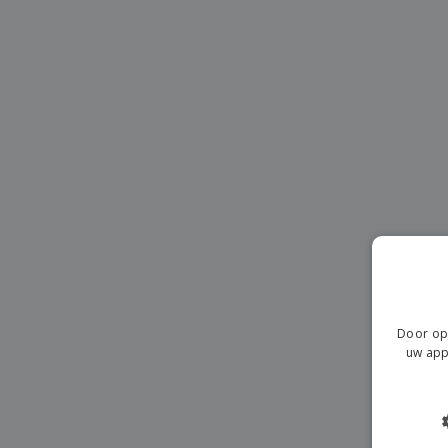
T-shirt
Magneten
Spandoeken
Door op 
uw app