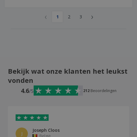
‹
›
1
2
3
Bekijk wat onze klanten het leukst
vonden
4.6
/5
212
Beoordelingen
Joseph Cloos
J
België