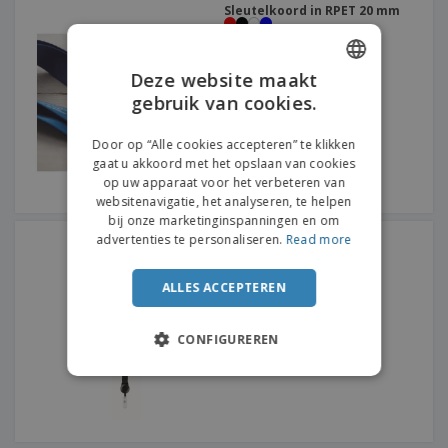
Sleutelkoord in RPET 20 mm
Deze website maakt
gebruik van cookies.
ENGLISH
FRENCH
Door op “Alle cookies accepteren” te klikken
gaat u akkoord met het opslaan van cookies
DUTCH
op uw apparaat voor het verbeteren van
websitenavigatie, het analyseren, te helpen
PORTUGUESE
bij onze marketinginspanningen en om
SPANISH
advertenties te personaliseren.
Read more
Lanyard intrekbare clip
ITALIAN
ALLES ACCEPTEREN
CONFIGUREREN