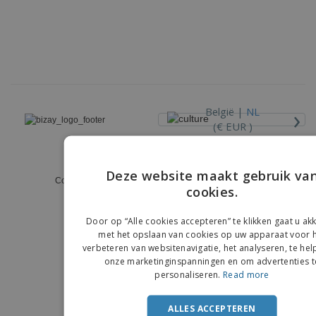
›
België |
NL
(€ EUR )
Klokkenluiderskanaal
Deze website maakt gebruik va
Copyright © 2026 - BIZAY. Alle rechten voorbehouden.
cookies.
ENGLIS
FRENC
Door op “Alle cookies accepteren” te klikken gaat u a
met het opslaan van cookies op uw apparaat voor 
DUTCH
verbeteren van websitenavigatie, het analyseren, te hel
onze marketinginspanningen en om advertenties t
PORTU
personaliseren.
Read more
SPANIS
ALLES ACCEPTEREN
ITALIA