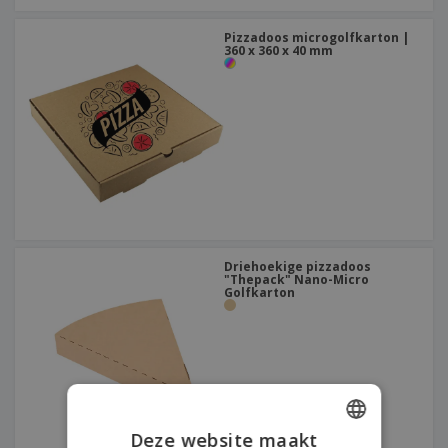
Pizzadoos microgolfkarton |
360 x 360 x 40 mm
Driehoekige pizzadoos
"Thepack" Nano-Micro
Golfkarton
Deze website maakt