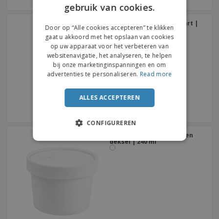
gebruik van cookies.
ENGLISH
FRENCH
Kartonnen doos voor taart |
Door op “Alle cookies accepteren” te klikken
450 x 330 x 120 mm
gaat u akkoord met het opslaan van cookies
DUTCH
op uw apparaat voor het verbeteren van
websitenavigatie, het analyseren, te helpen
PORTUGUESE
bij onze marketinginspanningen en om
SPANISH
advertenties te personaliseren.
Read more
ITALIAN
ALLES ACCEPTEREN
CONFIGUREREN
Containers met kartonnen
deksel | 240 ml