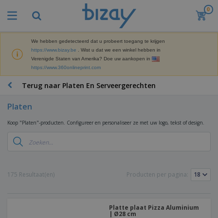
0
B
e
s
t
We hebben gedetecteerd dat u probeert toegang te krijgen
M
s
https://www.bizay.be
. Wist u dat we een winkel hebben in
a
e
Verenigde Staten van Amerika? Doe uw aankopen in
r
l
https://www.360onlineprint.com
k
l
P
e
e
r
Terug naar Platen En Serveergerechten
t
r
o
i
s
m
n
Platen
D
o
g
i
t
M
Koop "Platen"-producten. Configureer en personaliseer ze met uw logo, tekst of design.
s
i
a
p
e
t
K
l
-
e
a
a
P
r
n
y
r
i
t
s
o
T
175 Resultaat(en)
Producten per pagina:
a
o
e
d
a
a
o
n
u
s
l
r
E
c
s
a
x
K
t
Platte plaat Pizza Aluminium
e
r
p
| Ø28 cm
l
e