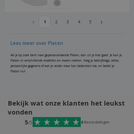
‹
›
1
2
3
4
5
Lees meer over Platen
Als je op zoek bent naar gepersonaliseerde Platen, dan zit je hier goed. Je kan je
Platen in verschillende modellen en maten creëren. Voeg je bedrijfslogo, adres,
persoonlijke gegevens of wat je verder maar kan bedenken toe, en bestel je
Platen nu!
Bekijk wat onze klanten het leukst
vonden
5
/5
6
Beoordelingen