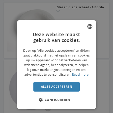
Glazen diepe schaal - A'Bordo
Deze website maakt
gebruik van cookies.
ENGLISH
FRENCH
Door op “Alle cookies accepteren” te klikken
gaat u akkoord met het opslaan van cookies
DUTCH
op uw apparaat voor het verbeteren van
websitenavigatie, het analyseren, te helpen
Keramisch gourmetbord -
PORTUGUESE
Saturno
bij onze marketinginspanningen en om
SPANISH
advertenties te personaliseren.
Read more
ITALIAN
ALLES ACCEPTEREN
CONFIGUREREN