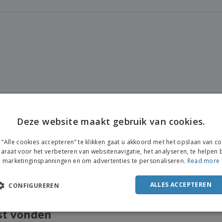
Deze website maakt gebruik van cookies.
ENGL
“Alle cookies accepteren” te klikken gaat u akkoord met het opslaan van c
FRE
araat voor het verbeteren van websitenavigatie, het analyseren, te helpen b
marketinginspanningen en om advertenties te personaliseren.
Read more
DUT
POR
ALLES ACCEPTEREN
CONFIGUREREN
SPAN
st vonden
ITAL