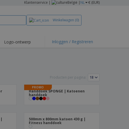
Klantenservice
|
België |
NL
€ (EUR)
Winkelwagen
(0)
Inloggen / Registreren
Logo-ontwerp
 items en acties
irts en polo's
duurwerk
Producten per pagina:
enactiviteiten
PROMO
iswerken
er
Handdoek SPONGE | Katoenen
handdoek
zenddozen
ersonaliseerde
chenken
logische producten
 |
500mm x 800mm katoen 430 g |
ken en
Fitness handdoek
alogussen