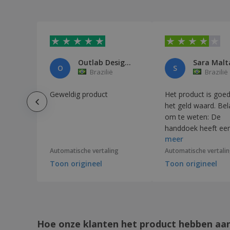
Outlab Design e comunicação LT
Sara Malt
O
S
Brazilië
Brazilië
Geweldig product
Het product is goed,
het geld waard. Belangrijk
om te weten: De
handdoek heeft ee
meer
overlockafwerking 
stof voelt aan als 
Automatische vertaling
Automatische vertali
dikkere microvezel
Toon origineel
Toon origineel
Hij droogt snel.
Hoe onze klanten het product hebben aa