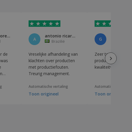
Adriano Moreira
antonio ricardo soares machado
A
G
l
Brazilië
Frankrij
r de
Vreselijke afhandeling van
Zeer tevreden met 
r was
klachten over producten
product, uitstekende
e
met productiefouten.
kwaliteitverhouding.
en
Treurig management.
ardig
ng
Automatische vertaling
Automatische vertali
Toon origineel
Toon origineel