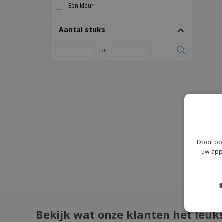
Eén kleur
Aantal stuks
tot
Door op 
uw app
Bekijk wat onze klanten het leuk