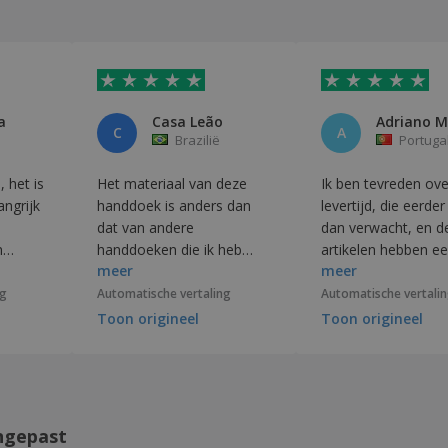
a
Casa Leão
C
A
Brazilië
Portuga
 het is
Het materiaal van deze
Ik ben tevreden ove
handdoek is anders dan
levertijd, die eerde
dat van andere
dan verwacht, en d
n
handdoeken die ik heb
artikelen hebben e
meer
meer
en de
gebruikt. Ik ga hem testen.
kwalitatief hoogwa
een
ontwerp.
ng
Automatische vertaling
Automatische vertali
doek.
Toon origineel
Toon origineel
ngepast