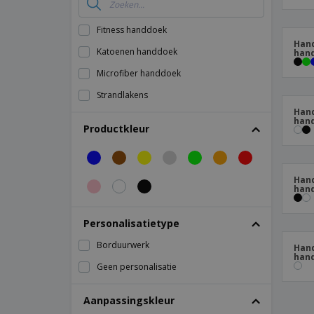
Spandoeken
Fitness handdoek
Hand
Katoenen handdoek
han
Microfiber handdoek
Strandlakens
Hand
han
Productkleur
Hand
han
Personalisatietype
Borduurwerk
Hand
han
Geen personalisatie
Aanpassingskleur