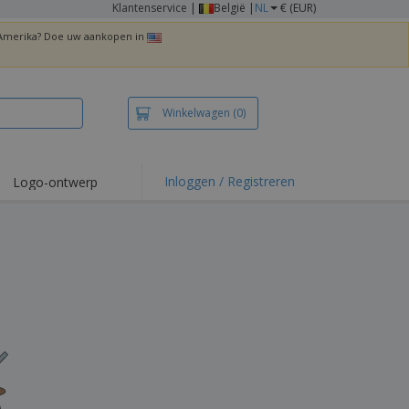
Klantenservice
|
België |
NL
€ (EUR)
n Amerika? Doe uw aankopen in
Winkelwagen
(0)
Inloggen / Registreren
Logo-ontwerp
 items en acties
irts en polo's
duurwerk
enactiviteiten
iswerken
zenddozen
ersonaliseerde
chenken