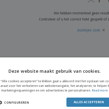
Posters
Eten en snoep
Eco
Boe
Koffers en rugzakken
Printeretiketten
cat
We hebben momenteel geen resul
Controleer of u het correct hebt gespeld of
×
duidelijke zoek
Deze website maakt gebruik van cookies.
ENGL
“Alle cookies accepteren” te klikken gaat u akkoord met het opslaan van c
FRE
araat voor het verbeteren van websitenavigatie, het analyseren, te helpen b
marketinginspanningen en om advertenties te personaliseren.
Read more
DUT
POR
ALLES ACCEPTEREN
CONFIGUREREN