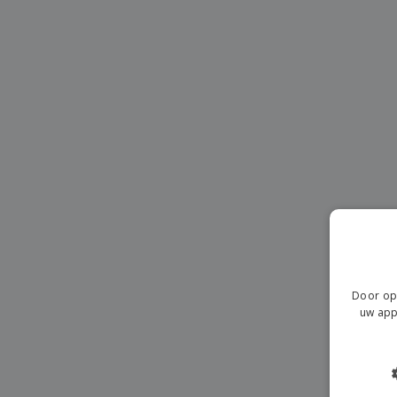
T-shirt
Magneten
Spandoeken
Door op 
uw app