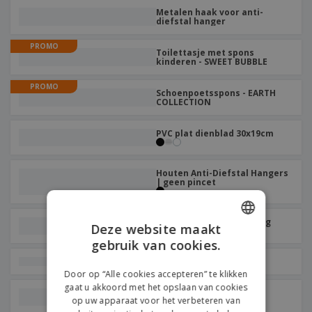
Metalen haak voor anti-
diefstal hanger
PROMO
Toilettasje met spons
kinderen - SWEET BUBBLE
PROMO
Schoenpoetsspons - EARTH
COLLECTION
PVC plat dienblad 30x19cm
Houten Anti-Diefstal Hangers
| geen pincet
Hangers met houten tang
Deze website maakt
gebruik van cookies.
ENGLISH
Plastic schoenlepel
FRENCH
Door op “Alle cookies accepteren” te klikken
gaat u akkoord met het opslaan van cookies
DUTCH
Kraft Waszakken
op uw apparaat voor het verbeteren van