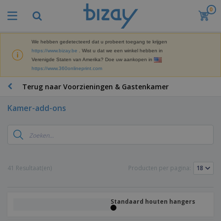
0
We hebben gedetecteerd dat u probeert toegang te krijgen
https://www.bizay.be
. Wist u dat we een winkel hebben in
Verenigde Staten van Amerika? Doe uw aankopen in
https://www.360onlineprint.com
Terug naar Voorzieningen & Gastenkamer
Kamer-add-ons
41 Resultaat(en)
Producten per pagina:
Standaard houten hangers