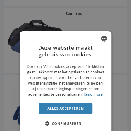
Sporttas
Deze website maakt
gebruik van cookies.
ENGLISH
FRENCH
Door op “Alle cookies accepteren” te klikken
gaat u akkoord met het opslaan van cookies
DUTCH
op uw apparaat voor het verbeteren van
VINTAGE sporttas
websitenavigatie, het analyseren, te helpen
PORTUGUESE
bij onze marketinginspanningen en om
SPANISH
advertenties te personaliseren.
Read more
ITALIAN
ALLES ACCEPTEREN
CONFIGUREREN