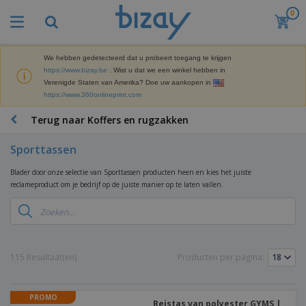
0
B
e
s
t
We hebben gedetecteerd dat u probeert toegang te krijgen
M
s
https://www.bizay.be
. Wist u dat we een winkel hebben in
a
e
Verenigde Staten van Amerika? Doe uw aankopen in
r
l
https://www.360onlineprint.com
k
l
P
e
e
r
Terug naar Koffers en rugzakken
t
r
o
i
s
m
n
Sporttassen
D
o
g
i
t
M
Blader door onze selectie van Sporttassen producten heen en kies het juiste
s
i
a
reclameproduct om je bedrijf op de juiste manier op te laten vallen.
p
e
t
K
l
-
e
a
a
P
r
n
y
r
i
t
s
o
T
a
o
e
d
a
115 Resultaat(en)
Producten per pagina:
a
o
n
u
s
l
r
E
c
s
a
x
K
t
e
r
PROMO
p
l
e
Reistas van polyester GYMS |