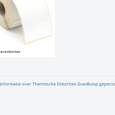
Posters
Eten en snoep
Eco
Boe
Koffers en rugzakken
Printeretiketten
cat
teretiketten
informatie over Thermische Etiketten Goedkoop geperso