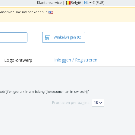
Klantenservice
|
België |
NL
€ (EUR)
n Amerika? Doe uw aankopen in
Winkelwagen
(0)
Inloggen / Registreren
Logo-ontwerp
 items en acties
irts en polo's
duurwerk
bedrijf en gebruik in alle belangrijke documenten in uw bedrijf.
enactiviteiten
Producten per pagina:
iswerken
zenddozen
ersonaliseerde
chenken