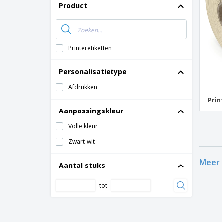
T-shirt
Product
Magneten
Spandoeken
Printeretiketten
Personalisatietype
Afdrukken
Prin
Aanpassingskleur
Volle kleur
Zwart-wit
Meer 
Aantal stuks
tot