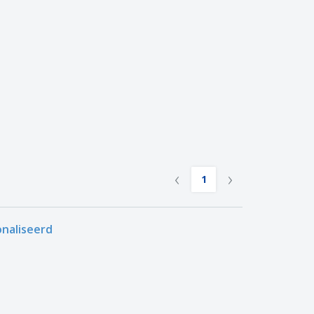
logische producten
ken en
alogussen
‹
›
1
naliseerd