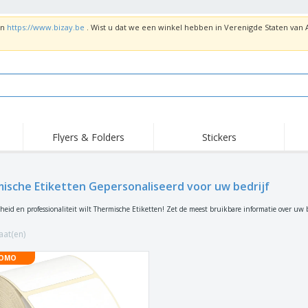
en
https://www.bizay.be
. Wist u dat we een winkel hebben in Verenigde Staten va
Flyers & Folders
Stickers
Trends
Nieuwe producten
Top
Vlaggen, Ceremoniële
ische Etiketten Gepersonaliseerd voor uw bedrijf
Roll-Up
T-sh
Standaards en
Guidons
Apparatuur en
Roll-ups
Bor
elheid en professionaliteit wilt Thermische Etiketten! Zet de meest bruikbare informatie over uw 
benodigdheden voor
voedselservice
Levering aan huis en
Wegwerpartikelen
Buit
takeaway
aat(en)
Stickers, vinyls en
Polshorloges
Thu
posters
OMO
Truien
Bekers en Trofeeën
Ver
Gep
Exposanten
Medailles
ges