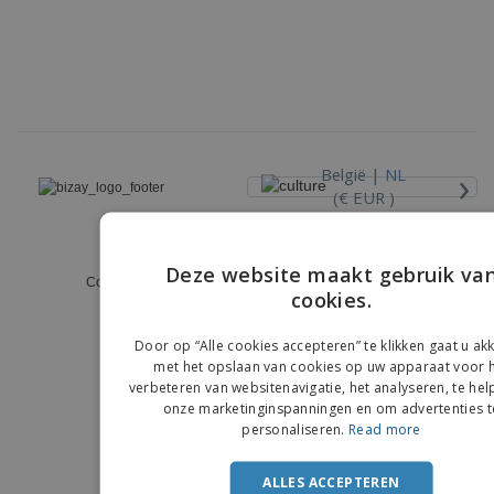
›
België |
NL
(€ EUR )
Klokkenluiderskanaal
Deze website maakt gebruik va
Copyright © 2026 - BIZAY. Alle rechten voorbehouden.
cookies.
ENGLIS
FRENC
Door op “Alle cookies accepteren” te klikken gaat u a
met het opslaan van cookies op uw apparaat voor 
DUTCH
verbeteren van websitenavigatie, het analyseren, te hel
onze marketinginspanningen en om advertenties t
PORTU
personaliseren.
Read more
SPANIS
ALLES ACCEPTEREN
ITALIA