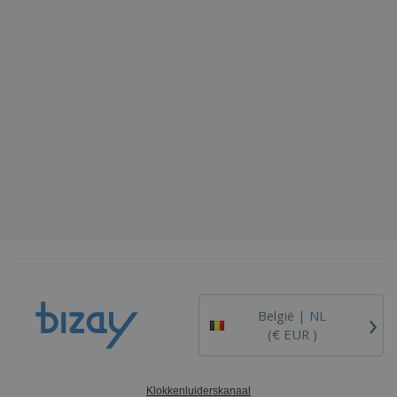
›
België |
NL
(€ EUR )
Klokkenluiderskanaal