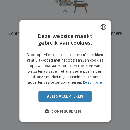
n
t
o
e
n
i
s
d
k
V
a
i
e
e
n
n
l
r
t
g
We hebben momenteel geen resultaten voor
"
"
e
p
e
K
n
Controleer of u het correct hebt gespeld of zoek een andere
a
n
Deze website maakt
o
k
term.
gebruik van cookies.
ENGLISH
o
k
p
i
×
A
FRENCH
o
duidelijke zoek
n
Door op “Alle cookies accepteren” te klikken
l
p
g
gaat u akkoord met het opslaan van cookies
l
DUTCH
o
op uw apparaat voor het verbeteren van
e
n
Inloggen /
websitenavigatie, het analyseren, te helpen
PORTUGUESE
p
d
Registreren
bij onze marketinginspanningen en om
r
e
SPANISH
advertenties te personaliseren.
Read more
o
r
d
w
Klantenservice
ITALIAN
u
e
ALLES ACCEPTEREN
c
r
t
p
e
CONFIGUREREN
n