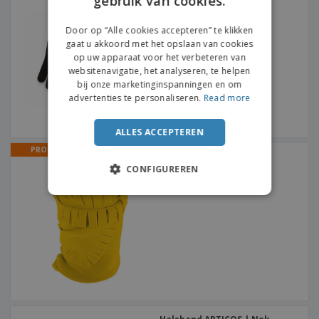
gebruik van cookies.
smartphones
FRENCH
Door op “Alle cookies accepteren” te klikken
gaat u akkoord met het opslaan van cookies
DUTCH
op uw apparaat voor het verbeteren van
websitenavigatie, het analyseren, te helpen
PORTUGUESE
bij onze marketinginspanningen en om
SPANISH
advertenties te personaliseren.
Read more
ITALIAN
ALLES ACCEPTEREN
PROMO
Baby's deken DREAMS |
Babydekentje
CONFIGUREREN