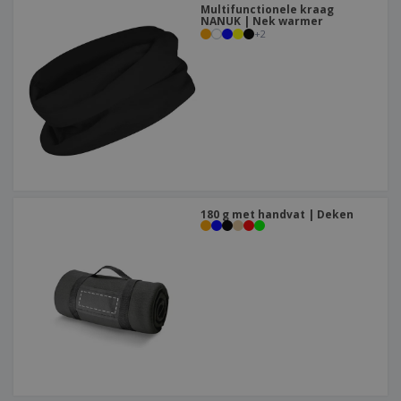
Multifunctionele kraag
NANUK | Nek warmer
+
2
180 g met handvat | Deken