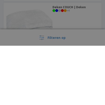
Deken COUCH | Deken
+
4
Filteren op
Deken KINGER | Deken
+
2
›
België |
NL
(€ EUR )
Klokkenluiderskanaal