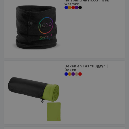
Halsband ARTICOS | Nek
warmer
Deken en Tas "Huggy" |
Deken
+
3