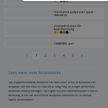
+
2
Vierkante polyester sjaal
44x44cm
Zonnebril met UV-
bescherming
+
3
CAMPBEL pet
‹
›
1
2
3
4
5
Lees meer over Accessoires
Laat je gepersonaliseerde Accessoires hier bedrukken. Je kan je Accessoires hier
aanpassen met elke kleur en maat die je nodig hebt, en je eigen persoonlijke
Accessoires ontwerp toevoegen. Tijd is geld, dus ons customisatieproces is snel en
eenvoudig. Je kan ook verschillende Accessoires combineren en ze allemaal
tegelijk personaliseren.