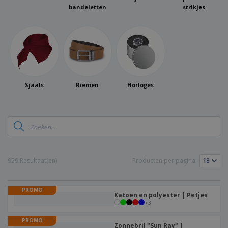
bandeletten
strikjes
Sjaals
Riemen
Horloges
959 Resultaat(en)
Producten per pagina:
PROMO
Katoen en polyester | Petjes
+
3
PROMO
Zonnebril "Sun Ray" |