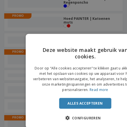
Regenponcho
PROMO
Hoed PAINTER | Katoenen
muts
Muts Marvin
Deze website maakt gebruik va
PROMO
Buisvormig STONE | Nek
cookies.
ENGLIS
warmer
+
2
FRENC
Door op “Alle cookies accepteren” te klikken gaat u a
met het opslaan van cookies op uw apparaat voor 
DUTCH
JEAN natuurlijke strohoed
verbeteren van websitenavigatie, het analyseren, te hel
onze marketinginspanningen en om advertenties t
PORTU
Pet Sport
personaliseren.
Read more
SPANIS
ALLES ACCEPTEREN
ITALIA
Zonnebril met bamboe armen
PROMO
CONFIGUREREN
Pala naar De Klimopzon |
Zonneklep