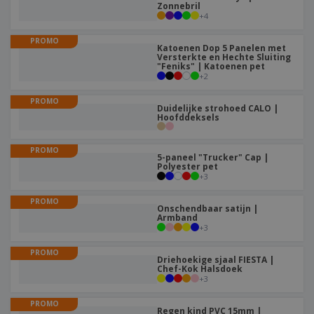
Zonnebril
+
4
PROMO
Katoenen Dop 5 Panelen met
Versterkte en Hechte Sluiting
"Feniks" | Katoenen pet
+
2
PROMO
Duidelijke strohoed CALO |
Hoofddeksels
PROMO
5-paneel "Trucker" Cap |
Polyester pet
+
3
PROMO
Onschendbaar satijn |
Armband
+
3
PROMO
Driehoekige sjaal FIESTA |
Chef-Kok Halsdoek
+
3
PROMO
Regen kind PVC 15mm |