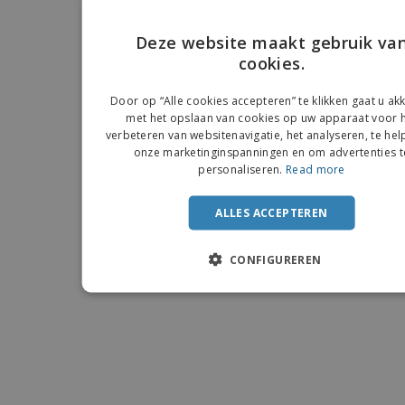
Deze website maakt gebruik va
cookies.
ENGLIS
FRENC
Door op “Alle cookies accepteren” te klikken gaat u a
met het opslaan van cookies op uw apparaat voor 
DUTCH
verbeteren van websitenavigatie, het analyseren, te hel
onze marketinginspanningen en om advertenties t
PORTU
personaliseren.
Read more
SPANIS
ALLES ACCEPTEREN
ITALIA
CONFIGUREREN