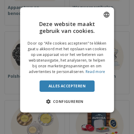
Apparatuur en
Wegwerpartikelen
benodigdheden voor
voedselservice
Deze website maakt
gebruik van cookies.
ENGLISH
FRENCH
Door op “Alle cookies accepteren” te klikken
gaat u akkoord met het opslaan van cookies
DUTCH
op uw apparaat voor het verbeteren van
websitenavigatie, het analyseren, te helpen
PORTUGUESE
bij onze marketinginspanningen en om
SPANISH
advertenties te personaliseren.
Read more
Polshorloges
Bekers en Trofeeën
ITALIAN
ALLES ACCEPTEREN
CONFIGUREREN