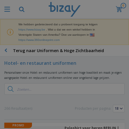
0
We hebben gedetecteerd dat u probeert toegang te krijgen
https://www.bizay.be
. Wist u dat we een winkel hebben in
Verenigde Staten van Amerika? Doe uw aankopen in
https://www.360onlineprint.com
Terug naar Uniformen & Hoge Zichtbaarheid
Hotel- en restaurant uniformen
Personaliseer onze Hotel- en restaurant uniformen van hoge kwaliteit en maak je eigen
aangepaste Hotel- en restaurant uniformen online voor ongekend lage prijzen.
266 Resultaat(en)
Producten per pagina:
PROMO
Poloshirt voor heren BERLIN |