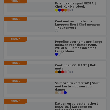
PROMO
Driehoekige sjaal FIESTA |
Chef-Kok Halsdoek
+
3
PROMO
Coat met automatische
knoppen Short Chef mouwen
| Keukenvest
PROMO
Popeline overhemd met lange
mouwen voor dames PARIS
WOMEN | Damesshirt met
Lange Mouw
PROMO
Cook hoed COULANT | Kok
muts
+
3
PROMO
Shirt vrouw kort STAR | Shirt
met korte mouwen voor
dames
PROMO
Katoen en polyester schort
BACATUS | Katoenen en
polyester schort