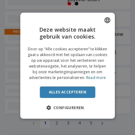
KITAB katoenen
keukenschort
Deze website maakt
PROMO
Piraat bandanapet SPARROW
gebruik van cookies.
ENGLISH
| Chef-koksmuts
FRENCH
Door op “Alle cookies accepteren” te klikken
Vrouw van de Laag Chef |
gaat u akkoord met het opslaan van cookies
Damesjassen
DUTCH
op uw apparaat voor het verbeteren van
websitenavigatie, het analyseren, te helpen
PORTUGUESE
bij onze marketinginspanningen en om
FITTED KITAB verstelbaar
SPANISH
schort
advertenties te personaliseren.
Read more
ITALIAN
THC Vaduz | Schort
ALLES ACCEPTEREN
SOL'S | Borstschort Met
CONFIGUREREN
Zakken
‹
›
1
2
3
4
5