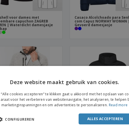
shell voor dames met
Casaco Alcolchoado para Sen
eembare capuchon ZAGREB
com Capuz NORWAY WOMAN 
EN | Waterdicht damesjasje
Gevoerd damesjasje
 kap
Deze website maakt gebruik van cookies.
ENGL
“Alle cookies accepteren” te klikken gaat u akkoord met het opslaan van c
FRE
araat voor het verbeteren van websitenavigatie, het analyseren, te helpen b
marketinginspanningen en om advertenties te personaliseren.
Read more
DUT
POR
ALLES ACCEPTEREN
CONFIGUREREN
SPAN
ban | Gebreid jack voor heren
Regatta | Dover bomberjack