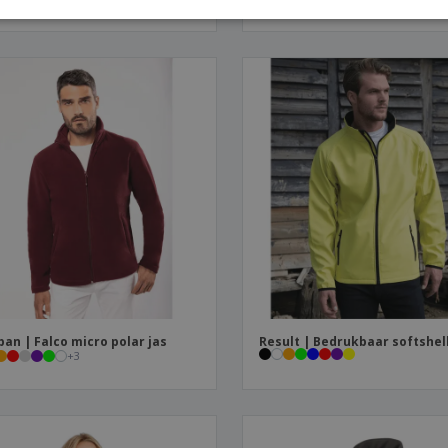
ITAL
ban | Falco micro polar jas
Result | Bedrukbaar softshel
+
3