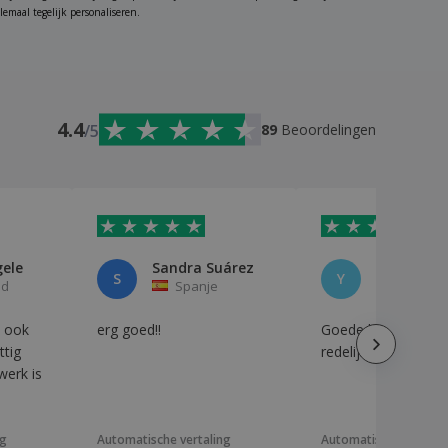
lemaal tegelijk personaliseren.
4.4
/5
89
Beoordelingen
ele
Sandra Suárez
Yann Solu
S
Y
nd
Spanje
Zwitserl
, ook
erg goed!!
Goede kwaliteit vo
ttig
redelijke prijs.
werk is
ng
Automatische vertaling
Automatische vertali