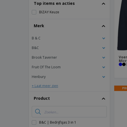
T-shirt
Top items en acties
Magneten
BIZAY Keuze
Spandoeken
Merk
B & C
B&C
Voer
Brook Taverner
Micr
Fruit Of The Loom
Henbury
+ Laat meer zien
PR
Product
B&C | Bedrijfsjas 3 in 1