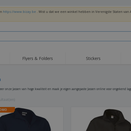
en
https://www.bizay.be
. Wist u dat we een winkel hebben in Verenigde Staten va
Flyers & Folders
Stickers
Trends
Nieuwe producten
Top
Vlaggen, Ceremoniële
n
Roll-Up
T-sh
Standaards en
Guidons
Apparatuur en
Roll-ups
Bor
seer onze Jassen van hoge kwaliteit en maak je eigen aangepaste Jassen online voor ongekend lag
benodigdheden voor
voedselservice
Levering aan huis en
Wegwerpartikelen
Buit
takeaway
ltaat(en)
Stickers, vinyls en
Polshorloges
Thu
posters
OMO
Truien
Bekers en Trofeeën
Ver
Gep
Exposanten
Medailles
ges