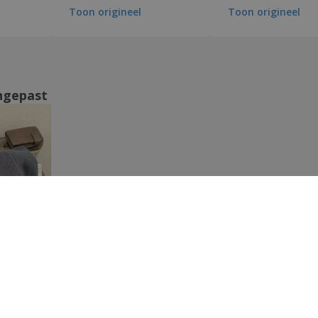
Toon origineel
Toon origineel
ngepast
Toon alle beoordelingen