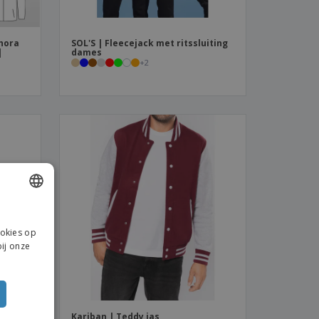
hora
SOL'S | Fleecejack met ritssluiting
|
dames
+
2
ISH
ookies op
NCH
ij onze
CH
TUGUESE
ISH
Kariban | Teddy jas