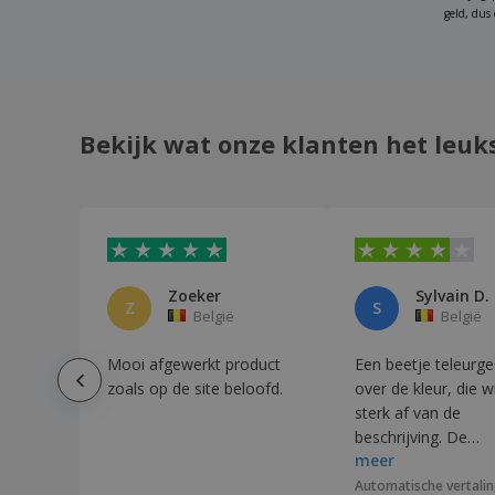
Henbury | Heren gebreide jas
geld, dus
Jasje
Jasje met verwarmingssystee
Kariban | 2-laags softshelljack voor heren
Bekijk wat onze klanten het leuk
Kariban | Bomberjack heren
Kariban | Crêpe blouse met korte
mouwen voor dames
Kariban | Crêpe blouse met lange
mouwen voor dames
Kariban | Dames 2 laags softshell jack
Zoeker
Sylvain D.
Z
S
België
België
Kariban | Dames blazer
Kariban | Dames bomberjack
Mooi afgewerkt product
Een beetje teleurge
zoals op de site beloofd.
over de kleur, die wi
Kariban | Dames gebreide blazer
sterk af van de
Kariban | Dames gebreide jas
beschrijving. De
Kariban | Dames lichtgewicht
meer
borduursels zijn ec
gewatteerde jas
mooi. Ik ben zeer
Automatische vertali