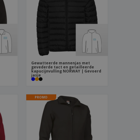
logische producten
ken en
alogussen
Gewatteerde mannenjas met
gevederde tact en getailleerde
kapucijnvulling NORWAY | Gevoerd
jasje
PROMO