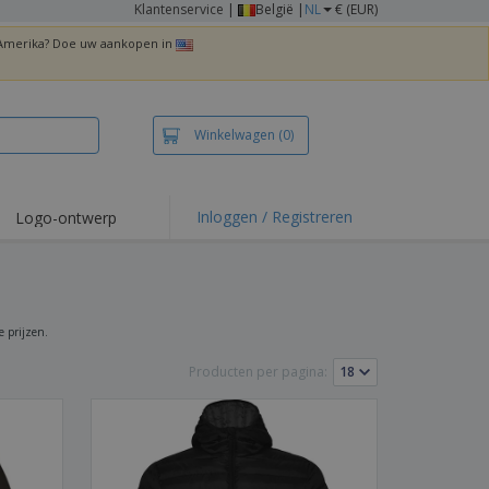
Klantenservice
|
België |
NL
€ (EUR)
n Amerika? Doe uw aankopen in
Winkelwagen
(0)
Inloggen / Registreren
Logo-ontwerp
 items en acties
irts en polo's
duurwerk
e prijzen.
enactiviteiten
Producten per pagina:
iswerken
zenddozen
ersonaliseerde
chenken