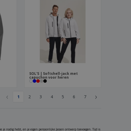
SOL'S | Softshell-jack met
capuchon voor heren
‹
›
1
2
3
4
5
6
7
e je nodig hebt, en je eigen persoonlijke Jassen ontwerp toevoegen. Tijd is