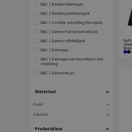
B&C | Bomber/damesjas
B&C | Bomberjack/herenjack
B&C | Coolstar anti-pilling fleecejack
B&C | Dames mid-seizoen blouse
Soft
B&C | Dames softshelljack
afn
Wate
B&C | Damesjas
B&C | Damesjas van microfleece met
ritssluiting
B&C | Gevoerde jas
B&C | Heren dikke jas/Real +
Materiaal
B&C | Heren/multi-actief jack
B&C | Icewalker+ fleecejack
Plastic
B&C | Jas
Zakdoek
B&C | Koningsjack met ritssluiting
B&C | Multi-Active Jack/dame
Productkleur