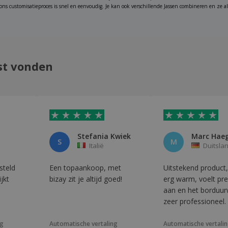
 ons customisatieproces is snel en eenvoudig. Je kan ook verschillende Jassen combineren en ze al
st vonden
Stefania Kwiek
Marc Haeg
S
M
Italië
Duitsla
steld
Een topaankoop, met
Uitstekend product
jkt
bizay zit je altijd goed!
erg warm, voelt pre
aan en het borduur
zeer professioneel.
hter erg
ng
Automatische vertaling
Automatische vertali