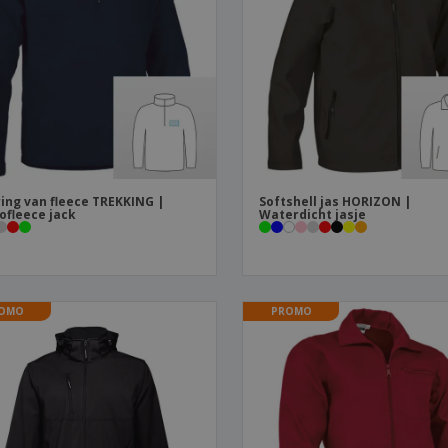
Posters
Eten en snoep
Eco
Boe
Koffers en rugzakken
Printeretiketten
cat
ing van fleece TREKKING |
Softshell jas HORIZON |
ofleece jack
Waterdicht jasje
OMO
PROMO