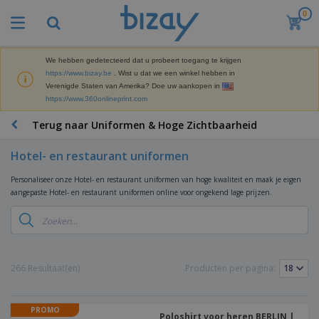
0
B
e
s
t
We hebben gedetecteerd dat u probeert toegang te krijgen
M
s
https://www.bizay.be
. Wist u dat we een winkel hebben in
a
e
Verenigde Staten van Amerika? Doe uw aankopen in
r
l
https://www.360onlineprint.com
k
l
P
e
e
r
Terug naar Uniformen & Hoge Zichtbaarheid
t
r
o
i
s
m
n
Hotel- en restaurant uniformen
D
o
g
i
t
M
Personaliseer onze Hotel- en restaurant uniformen van hoge kwaliteit en maak je eigen
s
i
a
aangepaste Hotel- en restaurant uniformen online voor ongekend lage prijzen.
p
e
t
K
l
-
e
a
a
P
r
n
y
r
i
t
s
o
T
a
o
e
d
a
266 Resultaat(en)
Producten per pagina:
a
o
n
u
s
l
r
E
c
s
a
x
K
t
e
r
PROMO
p
l
e
Poloshirt voor heren BERLIN |