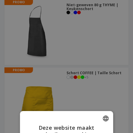
PROMO
Niet-geweven 80 g THYME |
Keukenschort
PROMO
Schort COFFEE | Taille Schort
+
5
Deze website maakt