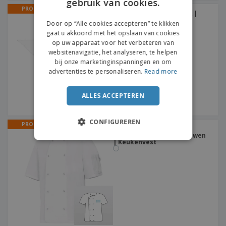
gebruik van cookies.
ENGLISH
PROMO
Driehoekige sjaal FIESTA |
FRENCH
Chef-Kok Halsdoek
Door op “Alle cookies accepteren” te klikken
+
3
gaat u akkoord met het opslaan van cookies
DUTCH
op uw apparaat voor het verbeteren van
websitenavigatie, het analyseren, te helpen
PORTUGUESE
bij onze marketinginspanningen en om
SPANISH
advertenties te personaliseren.
Read more
ITALIAN
ALLES ACCEPTEREN
CONFIGUREREN
PROMO
Coat met automatische
knoppen Short Chef mouwen
| Keukenvest