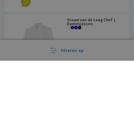
Vrouw van de Laag Chef |
Damesjassen
Filteren op
FITTED KITAB verstelbaar
schort
›
België |
NL
(€ EUR )
Klokkenluiderskanaal