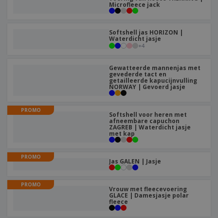
n
t
o
Microfleece jack
e
n
i
s
d
k
V
a
i
e
e
n
n
Softshell jas HORIZON |
l
r
Waterdicht jasje
t
g
e
+
4
p
e
K
n
a
n
o
k
Gewatteerde mannenjas met
o
k
gevederde tact en
p
getailleerde kapucijnvulling
i
A
NORWAY | Gevoerd jasje
o
n
l
p
g
l
o
PROMO
e
Softshell voor heren met
n
Inloggen /
afneembare capuchon
p
d
ZAGREB | Waterdicht jasje
Registreren
r
e
met kap
o
r
d
w
Klantenservice
u
PROMO
e
Jas GALEN | Jasje
c
r
t
p
e
PROMO
Vrouw met fleecevoering
n
GLACE | Damesjasje polar
fleece