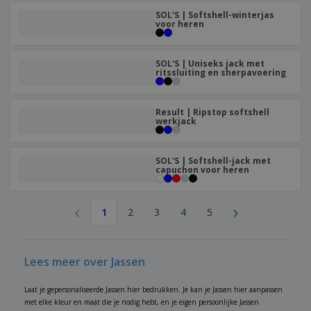
SOL'S | Softshell-winterjas
voor heren
SOL'S | Uniseks jack met
ritssluiting en sherpavoering
Result | Ripstop softshell
werkjack
SOL'S | Softshell-jack met
capuchon voor heren
‹
›
1
2
3
4
5
Lees meer over Jassen
Laat je gepersonaliseerde Jassen hier bedrukken. Je kan je Jassen hier aanpassen
met elke kleur en maat die je nodig hebt, en je eigen persoonlijke Jassen