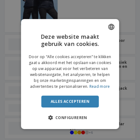
Deze website maakt
Kariban | Gebreid jack voor
gebruik van cookies.
ENGLISH
heren
FRENCH
Door op “Alle cookies accepteren” te klikken
Fruit Of The Loom | Klassiek
gaat u akkoord met het opslaan van cookies
DUTCH
sweatshirt met capuchon en
op uw apparaat voor het verbeteren van
rits (62-062-0)
websitenavigatie, het analyseren, te helpen
PORTUGUESE
bij onze marketinginspanningen en om
SPANISH
advertenties te personaliseren.
Read more
Regatta | Dover bomberjack
ITALIAN
ALLES ACCEPTEREN
Kariban | Teddy jas
CONFIGUREREN
Kariban | Falco micro polar
jas
+
6