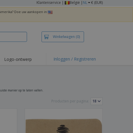
Klantenservice
|
België |
NL
€ (EUR)
n Amerika? Doe uw aankopen in
Winkelwagen
(0)
Inloggen / Registreren
Logo-ontwerp
 items en acties
irts en polo's
duurwerk
juiste manier op te laten vallen.
enactiviteiten
Producten per pagina:
iswerken
zenddozen
ersonaliseerde
chenken