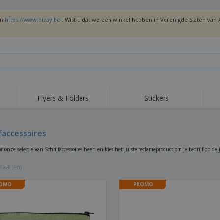
en
https://www.bizay.be
. Wist u dat we een winkel hebben in Verenigde Staten va
Flyers & Folders
Stickers
Trends
Nieuwe producten
Top
Vlaggen, Ceremoniële
jfaccessoires
Roll-Up
T-sh
Standaards en
Guidons
Apparatuur en
Roll-ups
Bor
r onze selectie van Schrijfaccessoires heen en kies het juiste reclameproduct om je bedrijf op de 
benodigdheden voor
voedselservice
Levering aan huis en
Wegwerpartikelen
Buit
takeaway
taat(en)
Stickers, vinyls en
Polshorloges
Thu
posters
OMO
PROMO
Truien
Bekers en Trofeeën
Ver
Gep
Exposanten
Medailles
ges