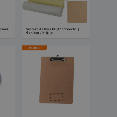
ermer
Set van 4 stuks krijt "Screech" |
Gekleurd krijtje
PROMO