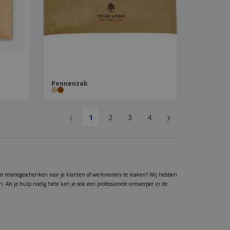
Pennenzak
‹
›
1
2
3
4
m relatiegeschenken voor je klanten of werknemers te maken? Wij hebben
en. Als je hulp nodig hebt kan je ook een professionele ontwerper in de