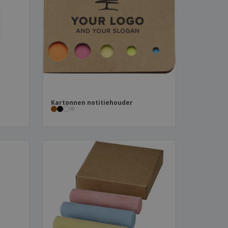
logische producten
ken en
alogussen
Kartonnen notitiehouder