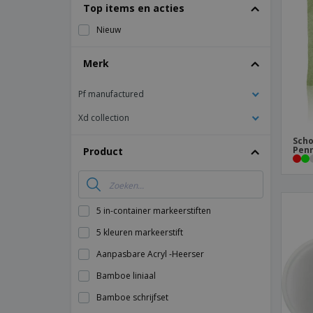
T-shirt
Top items en acties
Magneten
Nieuw
Spandoeken
Merk
Pf manufactured
Xd collection
Scho
Pen
Product
5 in-container markeerstiften
5 kleuren markeerstift
Aanpasbare Acryl -Heerser
Bamboe liniaal
Bamboe schrijfset