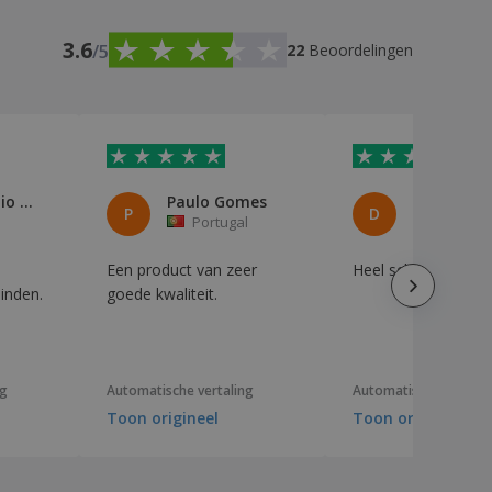
3.6
/5
22
Beoordelingen
Paolo Emilio Camaiora
Paulo Gomes
DONATEL
P
D
Portugal
Italië
Een product van zeer
Heel scherp
inden.
goede kwaliteit.
ng
Automatische vertaling
Automatische vertali
Toon origineel
Toon origineel