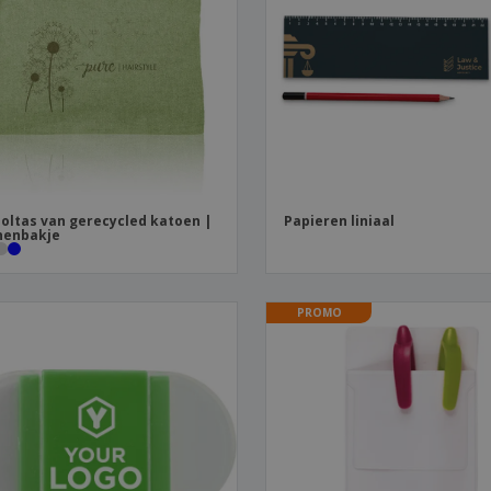
Posters
Eten en snoep
Eco
Boe
Koffers en rugzakken
Printeretiketten
cat
oltas van gerecycled katoen |
Papieren liniaal
nenbakje
PROMO