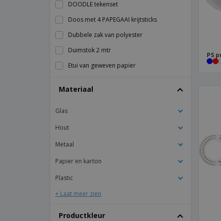
DOODLE tekenset
Doos met 4 PAPEGAAI krijtsticks
Dubbele zak van polyester
Duimstok 2 mtr
PS p
Etui van geweven papier
Flexibele liniaal "Arc"
Materiaal
Gekleurd krijtje
Glas
Grenen houten clip houder
Gum
Hout
Houten kist met potloden
Metaal
Kartonnen doos met krijt
Papier en karton
Kartonnen geheugenhouder met liniaal
Plastic
Kartonnen notitiehouder
+ Laat meer zien
Klembord
Productkleur
Kunstenaarsset in houten kist