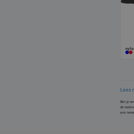
nylo
Lees 
Ben je va
de materi
arm nemen