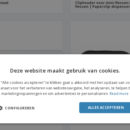
niaal
Cliphouder voor mini-flessen 
flessen | Paperclip-dispense
Deze website maakt gebruik van cookies.
ENGL
“Alle cookies accepteren” te klikken gaat u akkoord met het opslaan van c
FRE
araat voor het verbeteren van websitenavigatie, het analyseren, te helpen b
marketinginspanningen en om advertenties te personaliseren.
Read more
DUT
eerser
Pennenzak
POR
ALLES ACCEPTEREN
CONFIGUREREN
SPAN
ITAL