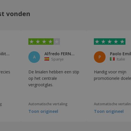
st vonden
Comparabilitalia
Alfredo FERNÀNDEZ RAMOS
A
P
Spanje
Italië
recies
De linialen hebben een stip
Handig voor mijn
op het centrale
promotionele doele
vergrootglas.
ng
Automatische vertaling
Automatische vertali
Toon origineel
Toon origineel