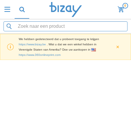
0
We hebben gedetecteerd dat u probeert toegang te krijgen
https://www.bizay.be
. Wist u dat we een winkel hebben in
×
Verenigde Staten van Amerika? Doe uw aankopen in
https://www.360onlineprint.com