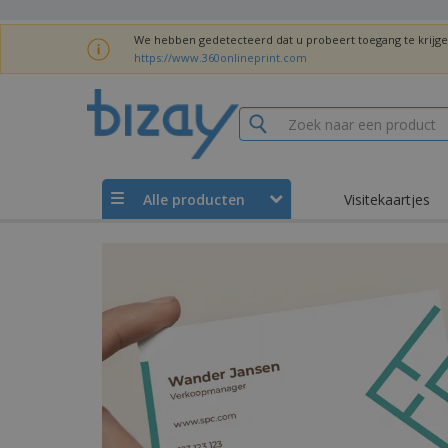
We hebben gedetecteerd dat u probeert toegang te krijg
https://www.360onlineprint.com
Alle producten
Visitekaartjes