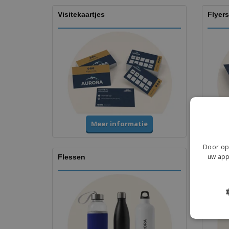
Visitekaartjes
Flyers
Meer informatie
Door op 
uw app
Flessen
Kopje