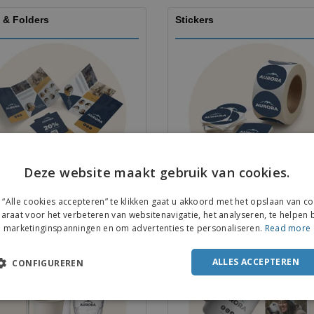
 & Folders
Stickers
Meer informatie
Meer informatie
Deze website maakt gebruik van cookies.
ENGL
“Alle cookies accepteren” te klikken gaat u akkoord met het opslaan van c
FRE
araat voor het verbeteren van websitenavigatie, het analyseren, te helpen b
s
Mokken
marketinginspanningen en om advertenties te personaliseren.
Read more
DUT
POR
ALLES ACCEPTEREN
CONFIGUREREN
SPAN
ITAL