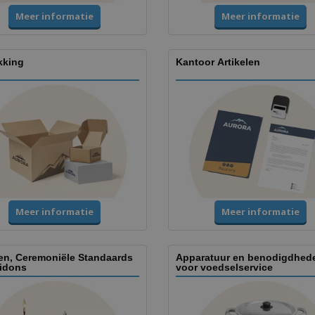
Meer informatie
Meer informatie
kking
Kantoor Artikelen
Meer informatie
Meer informatie
en, Ceremoniële Standaards
Apparatuur en benodigdhed
idons
voor voedselservice