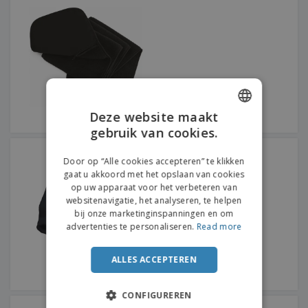
Deze website maakt
gebruik van cookies.
ENGLISH
K-Up | Polaire nekband
FRENCH
Door op “Alle cookies accepteren” te klikken
gaat u akkoord met het opslaan van cookies
DUTCH
op uw apparaat voor het verbeteren van
websitenavigatie, het analyseren, te helpen
PORTUGUESE
bij onze marketinginspanningen en om
SPANISH
advertenties te personaliseren.
Read more
ITALIAN
ALLES ACCEPTEREN
CONFIGUREREN