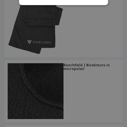
Sjaal van polaire vezels
Beechfield | Bivakmuts in
micropolair