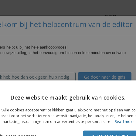
Posters
Eten en snoep
Eco
Boe
Koffers en rugzakken
Printeretiketten
cat
562mm
315mm
lkom bij het helpcentrum van de editor
Het indienen van uw ontw
ers helpt u bij het hele aankoopproces!
sgewijze uitleg, is het eenvoudig om binnen enkele minuten uw ontwerp
Voorbeeld is niet beschikbaar voo
ingediend.
Voorvertoning is niet 
Mb.
Ik heb hoe dan ook geen hulp nodig
Ga door naar de gids
Deze website maakt gebruik van cookies.
ENGL
“Alle cookies accepteren” te klikken gaat u akkoord met het opslaan van c
FRE
araat voor het verbeteren van websitenavigatie, het analyseren, te helpen b
marketinginspanningen en om advertenties te personaliseren.
Read more
DUT
POR