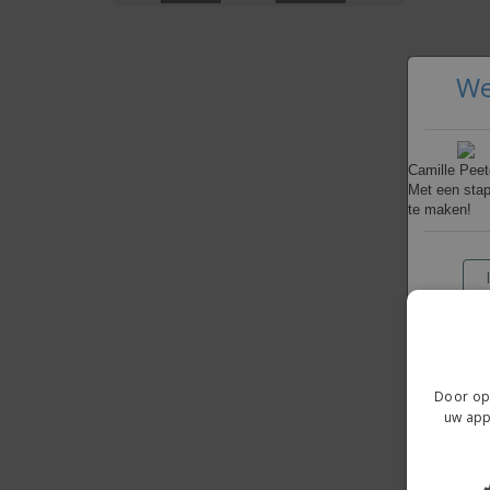
T-shirt
Magneten
Spandoeken
We
Camille Peet
Met een stap
te maken!
Door op 
uw app