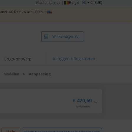
Klantenservice
|
België |
NL
€ (EUR)
n Amerika? Doe uw aankopen in
Winkelwagen
(0)
Inloggen / Registreren
Logo-ontwerp
 items en acties
>
Modellen
>
Aanpassing
irts en polo's
duurwerk
enactiviteiten
€ 420,60
€ 425,60
iswerken
zenddozen
ersonaliseerde
chenken
Help
Bekijk het product nadat het is bijgesneden