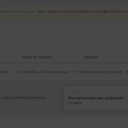
en
https://www.bizay.be
. Wist u dat we een winkel hebben in Verenigde Staten va
Flyers & Folders
Stickers
Trends
Nieuwe producten
Top
akken
>
Portefeuilles & Portemonnees
>
Portemonnee van polyester
Vlaggen, Ceremoniële
Roll-Up
T-sh
Standaards en
Guidons
Apparatuur en
Roll-ups
Bor
benodigdheden voor
U koopt
voedselservice
Levering aan huis en
Wegwerpartikelen
Buit
takeaway
 hoef je alleen je bestand te
Portemonnee van polyester
Stickers, vinyls en
10 stuks
Polshorloges
Thu
posters
Truien
Bekers en Trofeeën
Ver
Gep
Exposanten
Medailles
ges