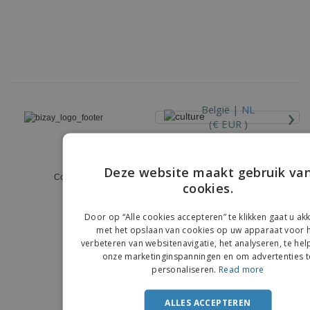
›
België |
NL
(€ EUR )
Klokkenluiderskanaal
Deze website maakt gebruik va
Copyright © 2026 - BIZAY. Alle rechten voorbehouden.
cookies.
ENGLIS
FRENC
Door op “Alle cookies accepteren” te klikken gaat u a
met het opslaan van cookies op uw apparaat voor 
DUTCH
verbeteren van websitenavigatie, het analyseren, te hel
onze marketinginspanningen en om advertenties t
PORTU
personaliseren.
Read more
SPANIS
ALLES ACCEPTEREN
ITALIA