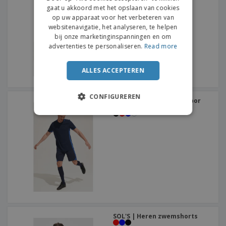
gaat u akkoord met het opslaan van cookies
DUTCH
op uw apparaat voor het verbeteren van
websitenavigatie, het analyseren, te helpen
PORTUGUESE
bij onze marketinginspanningen en om
SPANISH
advertenties te personaliseren.
Read more
ITALIAN
ALLES ACCEPTEREN
CONFIGUREREN
SOL'S | Contrastbroek voor
volwassenen
SOL'S | Heren zwemshorts