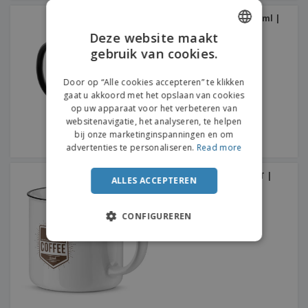
Roestvrijstalen mok 280 ml |
Roestvrij stalen mok
Deze website maakt
gebruik van cookies.
ENGLISH
FRENCH
Door op “Alle cookies accepteren” te klikken
gaat u akkoord met het opslaan van cookies
DUTCH
op uw apparaat voor het verbeteren van
websitenavigatie, het analyseren, te helpen
PORTUGUESE
bij onze marketinginspanningen en om
SPANISH
advertenties te personaliseren.
Read more
ITALIAN
Beker 360ml VERNON WIT |
ALLES ACCEPTEREN
Keramische Mok
CONFIGUREREN