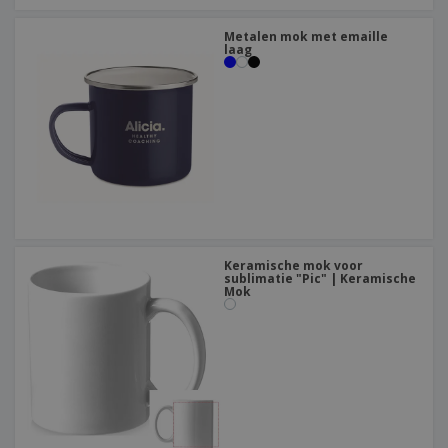
Metalen mok met emaille
laag
Keramische mok voor
sublimatie "Pic" | Keramische
Mok