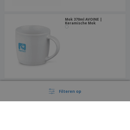
Mok 370ml AVOINE |
Keramische Mok
Keramische sublimatie 350 ml
LANAI | Bedrukte mokken
Filteren op