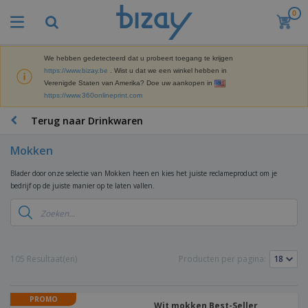
0
B
e
s
t
We hebben gedetecteerd dat u probeert toegang te krijgen
M
s
https://www.bizay.be
. Wist u dat we een winkel hebben in
a
e
Verenigde Staten van Amerika? Doe uw aankopen in
r
l
https://www.360onlineprint.com
k
l
P
e
e
r
Terug naar Drinkwaren
t
r
o
i
s
m
n
Mokken
D
o
g
i
t
M
Blader door onze selectie van Mokken heen en kies het juiste reclameproduct om je
s
i
a
bedrijf op de juiste manier op te laten vallen.
p
e
t
K
l
-
e
a
a
P
r
n
y
r
i
t
s
o
T
a
o
e
d
a
105 Resultaat(en)
Producten per pagina:
a
o
n
u
s
l
r
E
c
s
a
x
K
t
e
r
PROMO
p
l
e
Wit mokken Best-Seller